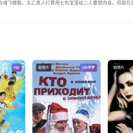
会魂飞魄散。太乙真人打算用七色宝莲给二人重塑肉身。但是在
HD
剧情片
HD中字
剧情片