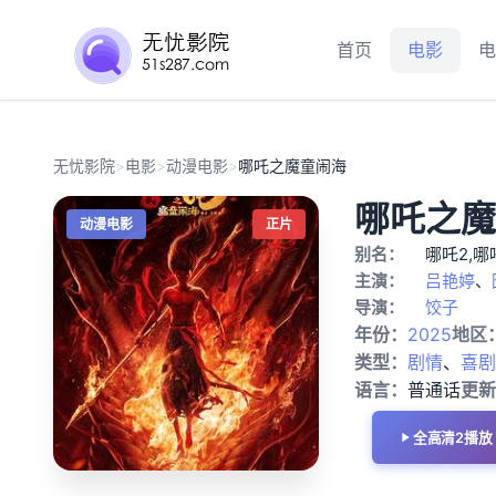
首页
电影
电
无忧影院
>
电影
>
动漫电影
>
哪吒之魔童闹海
哪吒之魔
动漫电影
正片
别名：
哪吒2,哪吒
主演：
吕艳婷
、
导演：
饺子
年份：
2025
地区
类型：
剧情
、
喜剧
语言：
普通话
更新
全高清2播放