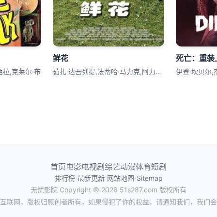
鲜花
死亡：重装
西拉,克莱尔·布
茹扎·达吾列提,法蒂哈·马力克,阿力木江
伊登·坎贝尔,
首页
电影
电视剧
综艺
动漫
体育
短剧
排行榜
|
最新更新
|
网站地图
|
Sitemap
无忧影院
Copyright © 2026
51s287.com
版权所有
互联网，版权归原创者所有，如果侵犯了你的权益，请通知我们，我们会