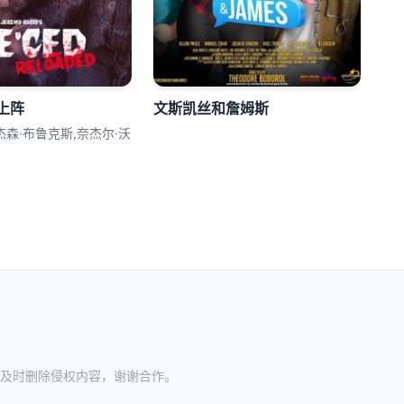
上阵
文斯凯丝和詹姆斯
杰森·布鲁克斯,奈杰尔·沃
及时删除侵权内容，谢谢合作。