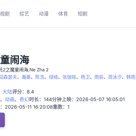
视剧
综艺
动漫
体育
短剧
童闹海
2之魔童闹海,Ne Zha 2
囧森瑟夫
、
瀚墨
、
陈浩
、
绿绮
、
张珈铭
、
杨卫
、
雨辰
、
周泳汐
、
韩雨
：
大陆
评分：
8.4
、
动画
、
奇幻
时长：
144分钟
上映：
2026-05-07 16:05:01
：
2026-05-11 16:20:08
集数：
1