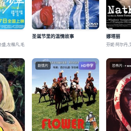
圣诞节里的温情故事
娜塔丽
全盛,左楷凡,毛
芬妮·阿尔丹,
剧情片
HD中字
恐怖片