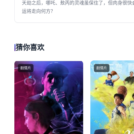
天劫之后，哪吒、敖丙的灵魂虽保住了，但肉身很快
运将走向何方？
猜你喜欢
剧情片
剧情片