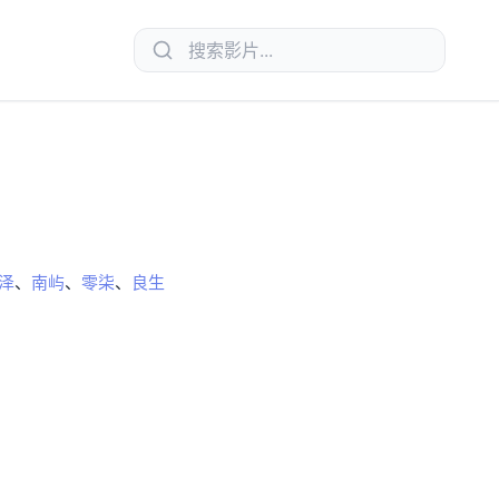
泽
、
南屿
、
零柒
、
良生