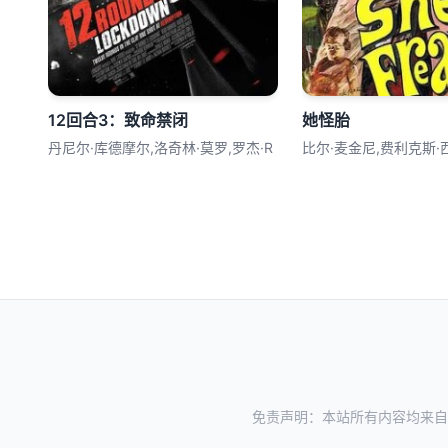
12回合3：致命禁闭
她怪胎
丹尼尔·库德摩尔,洛奇林·莫罗,罗杰·R
比尔·麦金尼,费利克斯·
免责声明：本站所有内容均来自