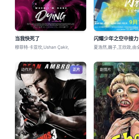
当我快死了
闪耀少年之空中接力
穆菲特·卡亚坎,Ushan Çakir,
夏浩然,巍子,王欣政,由
动作片
正片
剧情片