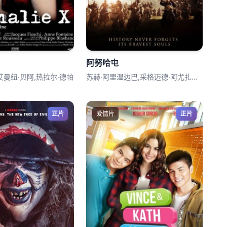
阿努哈屯
艾曼纽·贝阿,热拉尔·德帕
苏赫·阿里温边巴,采格迈德·阿尤扎纳,巴
正片
爱情片
正片