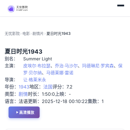
无忧影院
>
电影
>
剧情片
>
夏日时光1943
剧
夏日时光1943
情
别名：
Summer Light
片
主演：
皮埃尔·布拉瑟
、
乔治·马沙尔
、
玛德琳尼·罗宾森
、
保
罗·贝尔纳
、
马德莱娜·雷诺
导演：
让·格莱米永
年份：
1943
地区：
法国
评分：
7.2
类型：
剧情
时长：
1:50:0
上映：
-
语言：
法语
更新：
2025-12-18 00:10:22
集数：
1
高清播放