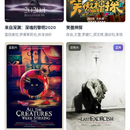
来自深渊：深魂的黎明2020
笑傲神探
富田美忧,伊濑茉莉也,井泽诗织
房岩,王蕾,李健仁,郑文辉,骆应钧,朱铁
喜剧片
恐怖片
正片