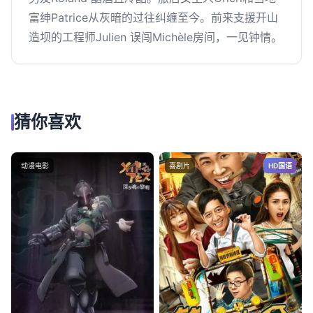
富绅Patrice从灰暗的过往纠缠至今。前来支援开山
造坝的工程师Julien 误闯Michèle房间，一见钟情。
猜你喜欢
动漫电影
喜剧片
HD国语