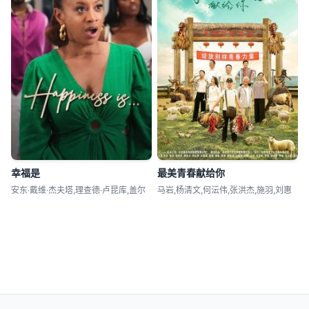
幸福是
最美青春献给你
安东·戴维·杰夫塔,理查德·卢昆库,盖尔
马岩,杨清文,何沄伟,张洪杰,施羽,刘惠