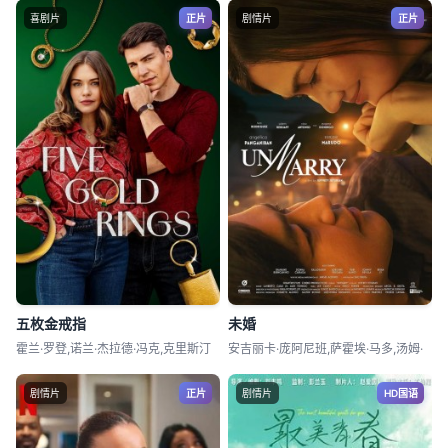
喜剧片
正片
剧情片
正片
五枚金戒指
未婚
霍兰·罗登,诺兰·杰拉德·冯克,克里斯汀
安吉丽卡·庞阿尼班,萨霍埃·马多,汤姆·
剧情片
正片
剧情片
HD国语