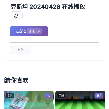
克斯坦 20240426 在线播放
高清2
测速失败
HD
猜你喜欢
足球
HD
足球
正片