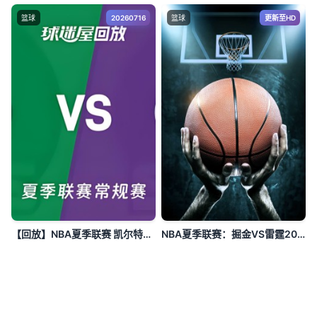
篮球
20260716
篮球
更新至HD
【回放】NBA夏季联赛 凯尔特人VS国王
NBA夏季联赛：掘金VS雷霆20260715