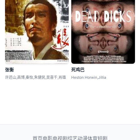
张衡
死鸡巴
许还山,高博,秦怡,朱健民,吴喜千,肖雄
Heston Horwin,Jillia
首页
电影
电视剧
综艺
动漫
体育
短剧