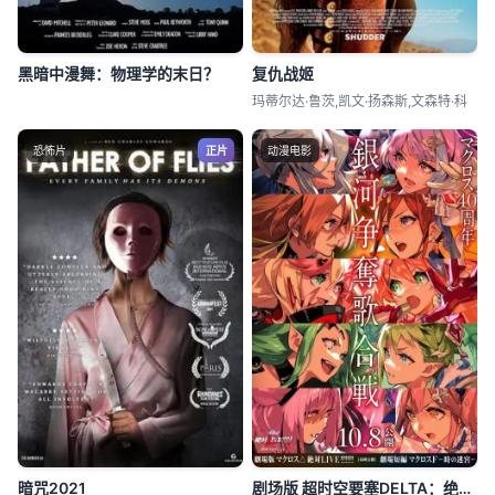
黑暗中漫舞：物理学的末日？
复仇战姬
玛蒂尔达·鲁茨,凯文·扬森斯,文森特·科
恐怖片
正片
动漫电影
暗咒2021
剧场版 超时空要塞DELTA：绝对LIVE