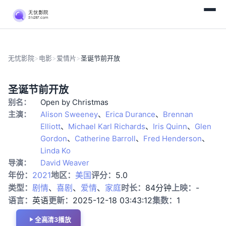
无忧影院
>
电影
>
爱情片
>
圣诞节前开放
正
爱
圣诞节前开放
片
情
别名：
Open by Christmas
片
主演：
Alison Sweeney
、
Erica Durance
、
Brennan
Elliott
、
Michael Karl Richards
、
Iris Quinn
、
Glen
Gordon
、
Catherine Barroll
、
Fred Henderson
、
Linda Ko
导演：
David Weaver
年份：
2021
地区：
美国
评分：
5.0
类型：
剧情
、
喜剧
、
爱情
、
家庭
时长：
84分钟
上映：
-
语言：
英语
更新：
2025-12-18 03:43:12
集数：
1
全高清3播放