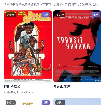
卡米拉·拉瑟福德,戴维·桑托斯,尼古拉斯
小清水亚美,内田雄马,安野希世乃,濑户麻
剧情片
正片
纪录片
正片
迪斯科教父
哈瓦那改造
Rudy Ray Moore,Carol
剧情片
正片
纪录片