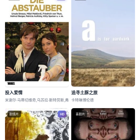
投入爱情
追寻土豚之旅
米谢尔·马蒂切维奇,乌苏拉·斯特劳斯,弗
卡特琳博伦德
剧情片
HD
喜剧片