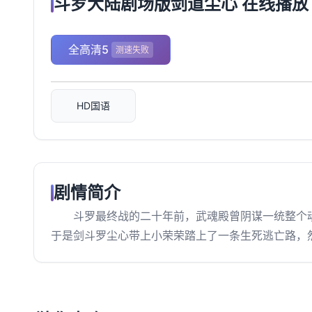
斗罗大陆剧场版剑道尘心 在线播放
全高清5
测速失败
HD国语
剧情简介
斗罗最终战的二十年前，武魂殿曾阴谋一统整个魂
于是剑斗罗尘心带上小荣荣踏上了一条生死逃亡路，