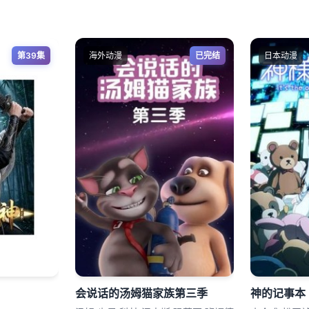
第39集
海外动漫
已完结
日本动漫
会说话的汤姆猫家族第三季
神的记事本