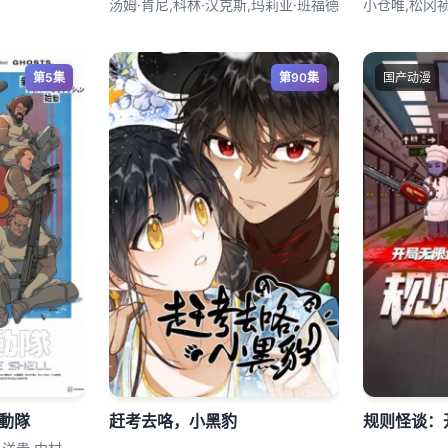
汤姆·肯尼,科林·汉克斯,玛莉亚·班福德
第5集
第90集
国产动漫
動隊
赶考去咯，小黑豹
规则怪谈：