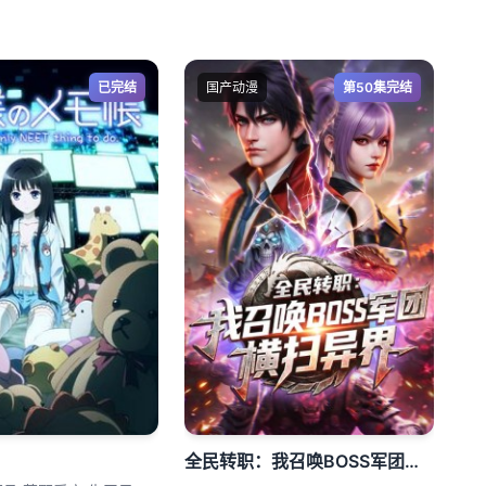
已完结
国产动漫
第50集完结
全民转职：我召唤BOSS军团横扫异界