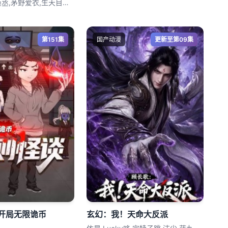
小仓唯,松冈祯丞,茅野爱衣,生天目仁美,
第151集
国产动漫
更新至第09集
开局无限诡币
玄幻：我！天命大反派