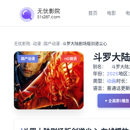
首页
电影
电
无忧影院
>
动漫
>
国产动漫
>
斗罗大陆剧场版剑道尘心
斗罗大陆
国产动漫
HD国语
别名：
斗罗大陆
年份：
2025
地区
类型：
动画
时长：
语言：
普通话
更新
全高清5播放