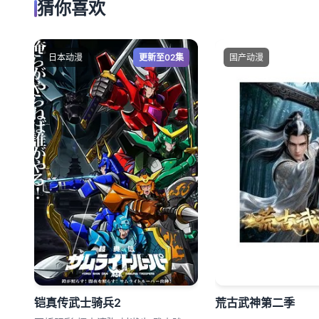
猜你喜欢
日本动漫
更新至02集
国产动漫
铠真传武士骑兵2
荒古武神第二季