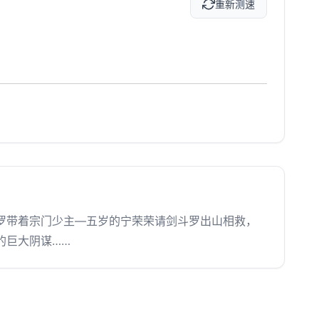
重新测速
带着宗门少主—五岁的宁荣荣请剑斗罗出山相救，
的巨大阴谋……