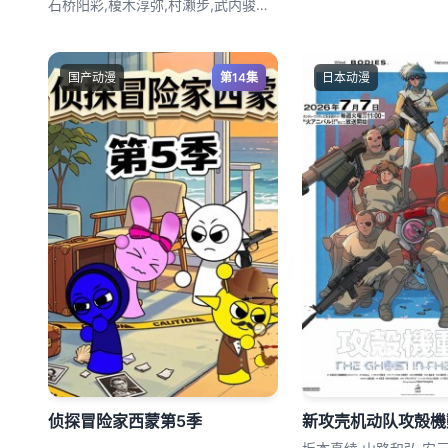
石桥阳彩,榎木淳弥,村濑步,武内骏辅,熊
国产动漫
第14集
日本动漫
侦探冒险家西蒙第5季
新攻壳机动队攻殻機