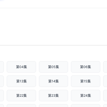
第04集
第05集
第06集
第13集
第14集
第15集
第22集
第23集
第24集