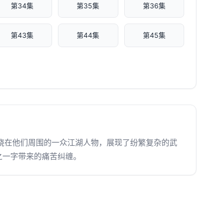
第34集
第35集
第36集
第43集
第44集
第45集
绕在他们周围的一众江湖人物，展现了纷繁复杂的武
之一字带来的痛苦纠缠。