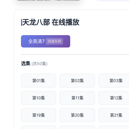
天龙八部 在线播放
全高清7
测速失败
选集
(共50集)
第01集
第02集
第03集
第10集
第11集
第12集
第19集
第20集
第21集