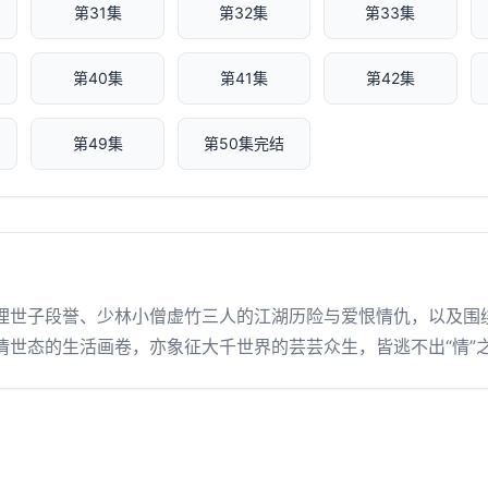
第31集
第32集
第33集
第40集
第41集
第42集
第49集
第50集完结
理世子段誉、少林小僧虚竹三人的江湖历险与爱恨情仇，以及围
情世态的生活画卷，亦象征大千世界的芸芸众生，皆逃不出“情”