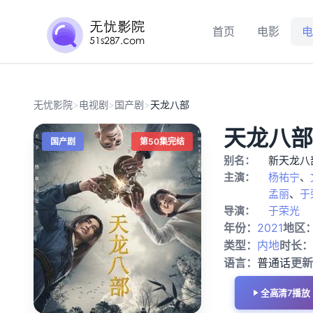
首页
电影
电
无忧影院
>
电视剧
>
国产剧
>
天龙八部
天龙八部
国产剧
第50集完结
别名：
新天龙八
主演：
杨祐宁
、
孟丽
、
于
导演：
于荣光
年份：
2021
地区
类型：
内地
时长：
语言：
普通话
更新
全高清7播放