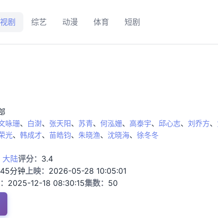
视剧
综艺
动漫
体育
短剧
部
文咏珊
、
白澍
、
张天阳
、
苏青
、
何泓姗
、
高泰宇
、
邱心志
、
刘乔方
、
荣光
、
韩成才
、
苗皓钧
、
朱晓渔
、
沈晓海
、
徐冬冬
：
大陆
评分：
3.4
45分钟
上映：
2026-05-28 10:05:01
：
2025-12-18 08:30:15
集数：
50