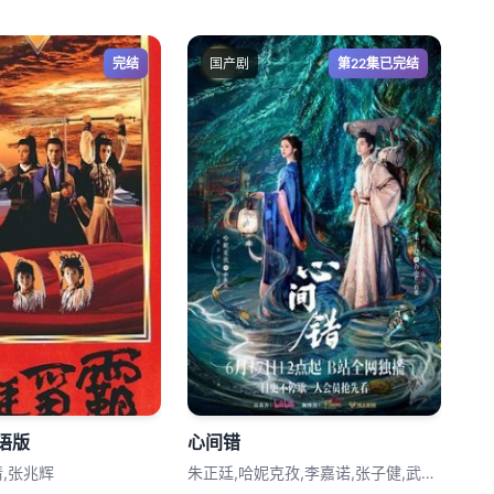
完结
国产剧
第22集已完结
语版
心间错
倩,张兆辉
朱正廷,哈妮克孜,李嘉诺,张子健,武志强