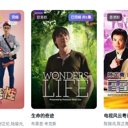
完结
欧美剧
已完结 共5集
香港剧
生命的奇迹
电视风云粤
谢芷伦,陆骏光,
布莱恩·考克斯
陈锦鸿,陈芷菁