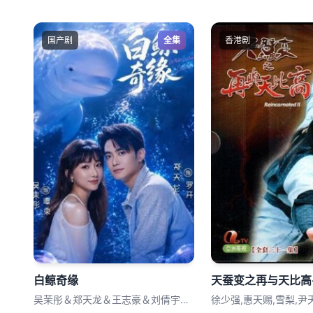
国产剧
全集
香港剧
白鲸奇缘
天蚕变之再与天比高
吴茉彤＆郑天龙＆王志豪＆刘倩宇＆梅先锋
徐少强,惠天赐,雪梨,尹