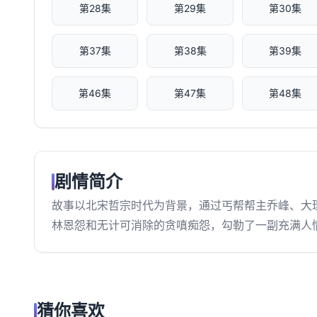
第28集
第29集
第30集
第37集
第38集
第39集
第46集
第47集
第48集
剧情简介
故事以北宋哲宗时代为背景，通过丐帮帮主乔峰、大
林恩怨和无计可消除的贪嗔痴怨，勾勒了一副充满人
猜你喜欢