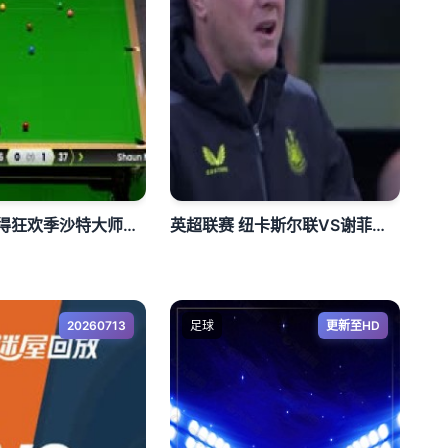
斯诺克利雅得狂欢季沙特大师赛第二轮罗尼·奥沙利文0-4肖恩·墨菲20251120
英超联赛 纽卡斯尔联VS谢菲尔德联 20240427
20260713
足球
更新至HD