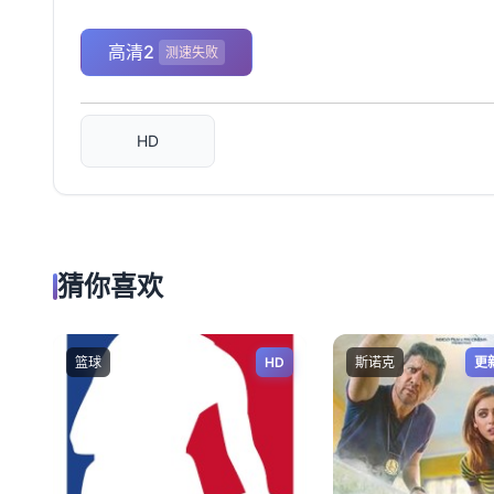
高清2
测速失败
HD
猜你喜欢
篮球
HD
斯诺克