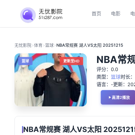
首页
电影
电
无忧影院
>
体育
>
篮球
>
NBA常规赛 湖人VS太阳 20251215
NBA常规
篮球
更新至HD
评分：
0.0
类型：
篮球
时长：
语言：
-
更新：
20
高清2播放
NBA常规赛 湖人VS太阳 202512