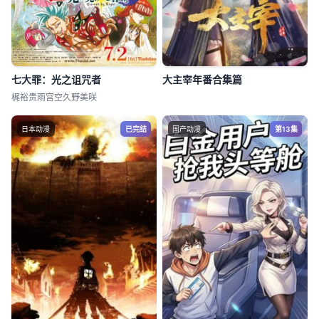
七大罪：光之诅咒者
大主宰年番合集篇
梶裕贵雨宫空久野美咲
日本动漫
已完结
国产动漫
第13集