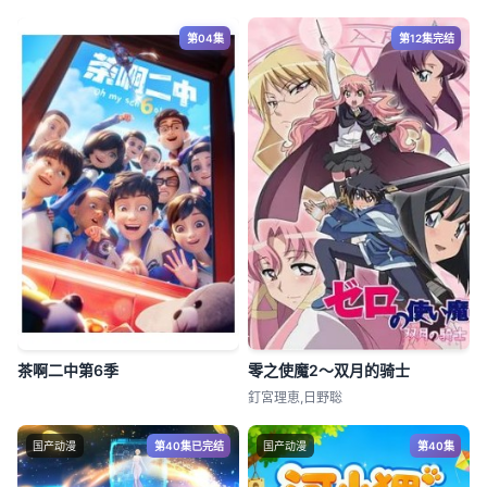
第04集
第12集完结
茶啊二中第6季
零之使魔2～双月的骑士
釘宮理恵,日野聡
国产动漫
第40集已完结
国产动漫
第40集