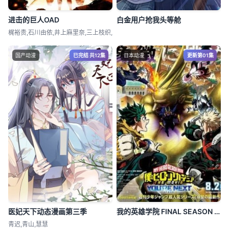
进击的巨人OAD
白金用户抢我头等舱
梶裕贵,石川由依,井上麻里奈,三上枝织,
国产动漫
已完结 共12集
日本动漫
更新第01集
医妃天下动态漫画第三季
我的英雄学院 FINAL SEASON 特别篇
青迟,青山,慧慧