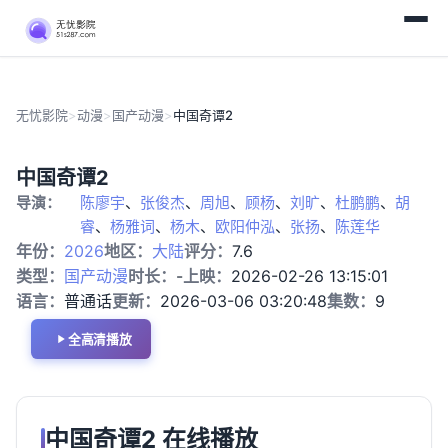
无忧影院
>
动漫
>
国产动漫
>
中国奇谭2
完
国
中国奇谭2
结
产
导演：
陈廖宇
、
张俊杰
、
周旭
、
顾杨
、
刘旷
、
杜鹏鹏
、
胡
动
漫
睿
、
杨雅词
、
杨木
、
欧阳仲泓
、
张扬
、
陈莲华
年份：
2026
地区：
大陆
评分：
7.6
类型：
国产动漫
时长：
-
上映：
2026-02-26 13:15:01
语言：
普通话
更新：
2026-03-06 03:20:48
集数：
9
全高清播放
中国奇谭2 在线播放