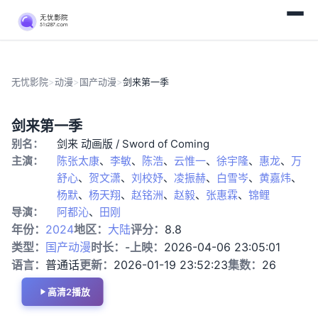
无忧影院
>
动漫
>
国产动漫
>
剑来第一季
完
国
剑来第一季
结
产
别名：
剑来 动画版 / Sword of Coming
动
漫
主演：
陈张太康
、
李敏
、
陈浩
、
云惟一
、
徐宇隆
、
惠龙
、
万
舒心
、
贺文潇
、
刘校妤
、
凌振赫
、
白雪岑
、
黄嘉炜
、
杨默
、
杨天翔
、
赵铭洲
、
赵毅
、
张惠霖
、
锦鲤
导演：
阿都沁
、
田刚
年份：
2024
地区：
大陆
评分：
8.8
类型：
国产动漫
时长：
-
上映：
2026-04-06 23:05:01
语言：
普通话
更新：
2026-01-19 23:52:23
集数：
26
高清2播放