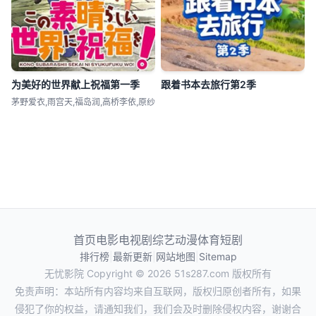
为美好的世界献上祝福第一季
跟着书本去旅行第2季
茅野爱衣,雨宫天,福岛润,高桥李依,原纱
首页
电影
电视剧
综艺
动漫
体育
短剧
排行榜
|
最新更新
|
网站地图
|
Sitemap
无忧影院
Copyright © 2026
51s287.com
版权所有
免责声明：本站所有内容均来自互联网，版权归原创者所有，如果
侵犯了你的权益，请通知我们，我们会及时删除侵权内容，谢谢合