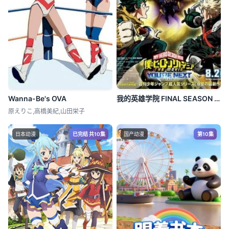
Wanna-Be's OVA
我的英雄学院 FINAL SEASON 特别篇
原えりこ,高橋美紀,山田栄子
日本动漫
已完结 共10集
国产动漫
第10集