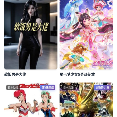
软饭男是大佬
星卡梦少女5奇迹绽放
日本动漫
第1集完结
日本动漫
更新第01集