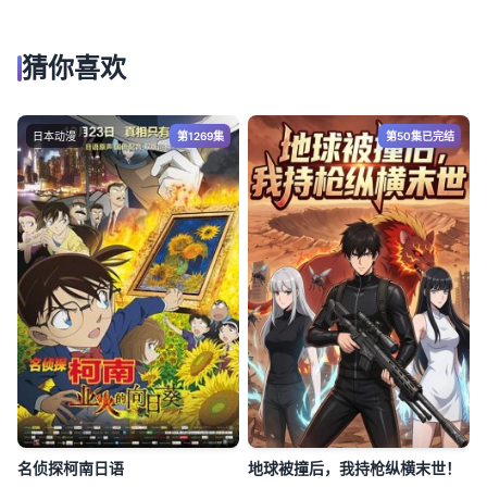
猜你喜欢
日本动漫
第1269集
第50集已完结
名侦探柯南日语
地球被撞后，我持枪纵横末世！