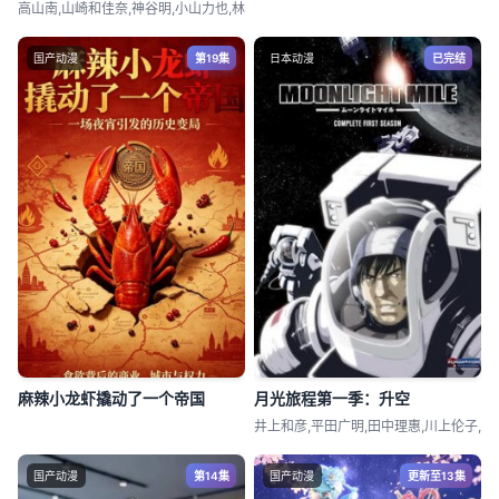
高山南,山崎和佳奈,神谷明,小山力也,林
国产动漫
第19集
日本动漫
已完结
麻辣小龙虾撬动了一个帝国
月光旅程第一季：升空
井上和彦,平田广明,田中理惠,川上伦子,
国产动漫
第14集
国产动漫
更新至13集