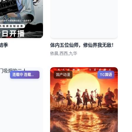
结季
体内五位仙师，修仙界我无敌！
依晨,西西,九华
连载中 连载到5集
国产动漫
TC国语