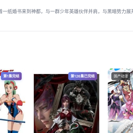
着一纸婚书来到神都，与一群少年英雄伙伴并肩，与黑暗势力展
第1集完结
第126集已完结
国产动漫