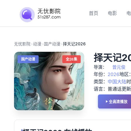
首页
电影
电
无忧影院
>
动漫
>
国产动漫
>
择天记2026
择天记20
国产动漫
全26集
导演：
曾元俊
年份：
2026
地区
类型：
中国大陆
时
语言：
普通话
更新
全高清播放