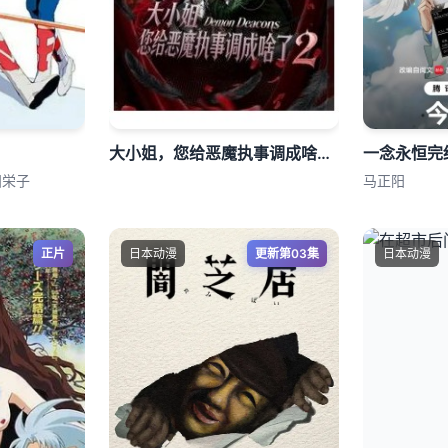
大小姐，您给恶魔执事调成啥了2
​一念永恒完
田栄子
马正阳
正片
日本动漫
更新第03集
日本动漫