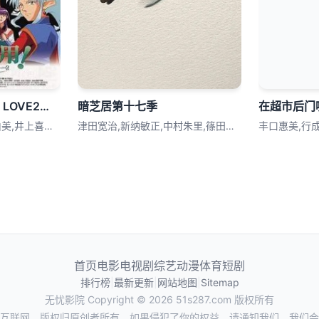
剧场版 天地无用！in LOVE2：遥远的思念
暗芝居第十七季
在超市后门
菊池正美,折笠爱,高田由美,井上喜久子,
津田宽治,新纳敏正,中村朱里,篠田谅,土
首页
电影
电视剧
综艺
动漫
体育
短剧
排行榜
|
最新更新
|
网站地图
|
Sitemap
无忧影院
Copyright © 2026
51s287.com
版权所有
互联网，版权归原创者所有，如果侵犯了你的权益，请通知我们，我们会