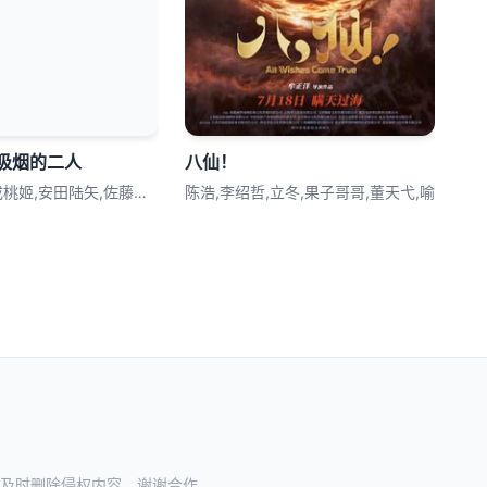
吸烟的二人
八仙！
丰口惠美,行成桃姬,安田陆矢,佐藤拓也,
陈浩,李绍哲,立冬,果子哥哥,董天弋,喻
及时删除侵权内容，谢谢合作。