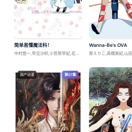
简单易懂魔法科！
Wanna-Be's OVA
中村悠一,早见沙织,小笠原早紀,花泽香菜
原えりこ,高橋美紀,山
国产动漫
第07集