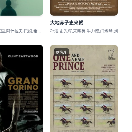
大地赤子史来贺
穆罕默德·巴克里,阿什拉夫·巴姆,希萨姆
孙滔,史光辉,宋晓英,牛力威,闫淑琴,刘
剧情片