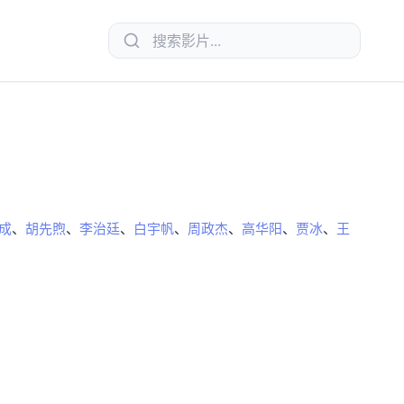
成
、
胡先煦
、
李治廷
、
白宇帆
、
周政杰
、
高华阳
、
贾冰
、
王