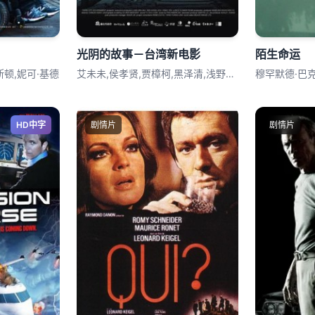
光阴的故事－台湾新电影
陌生命运
斯顿,妮可·基德
艾未未,侯孝贤,贾樟柯,黑泽清,浅野忠信
HD中字
剧情片
剧情片