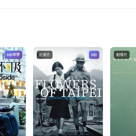
HD中字
纪录片
HD
剧情片