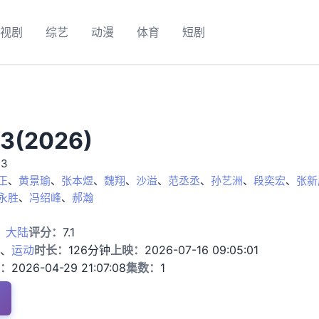
视剧
综艺
动漫
体育
短剧
(2026)
 3
正
、
黄景瑜
、
张本煜
、
魏翔
、
沙溢
、
范丞丞
、
孙艺洲
、
段奕宏
、
张新
永胜
、
冯绍峰
、
郝瀚
：
大陆
评分：
7.1
、
运动
时长：
126分钟
上映：
2026-07-16 09:05:01
：
2026-04-29 21:07:08
集数：
1