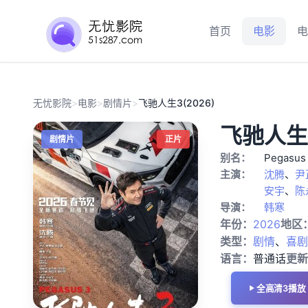
首页
电影
电
无忧影院
>
电影
>
剧情片
>
飞驰人生3(2026)
飞驰人生3
剧情片
正片
别名：
Pegasus
主演：
沈腾
、
尹
安宇
、
陈
导演：
韩寒
年份：
2026
地区
类型：
剧情
、
喜剧
语言：
普通话
更新
全高清3播放