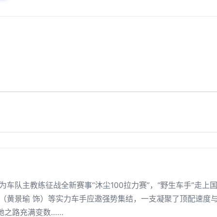
为车队主教练征战全新赛事“沐尘100拉力赛”，“野生车手”走
东（黄景瑜 饰）等实力车手应邀强势集结，一支凝聚了顶配速度
驰之路充满变数……