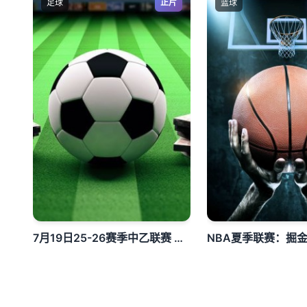
足球
正片
篮球
7月19日25-26赛季中乙联赛 江西庐山VS广东铭途