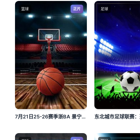
篮球
正片
足球
7月21日25-26赛季浙BA 景宁62VS102缙云