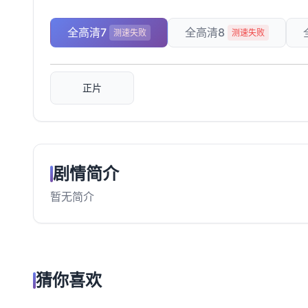
全高清7
全高清8
测速失败
测速失败
正片
剧情简介
暂无简介
猜你喜欢