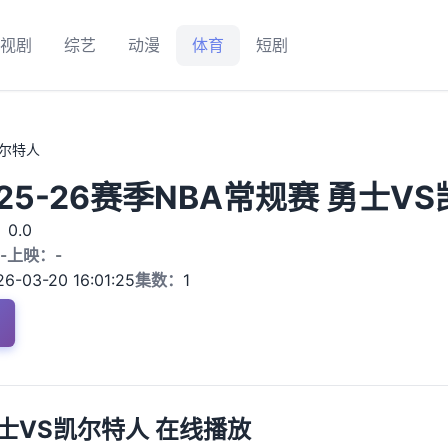
视剧
综艺
动漫
体育
短剧
凯尔特人
25-26赛季NBA常规赛 勇士V
：
0.0
-
上映：
-
26-03-20 16:01:25
集数：
1
勇士VS凯尔特人 在线播放