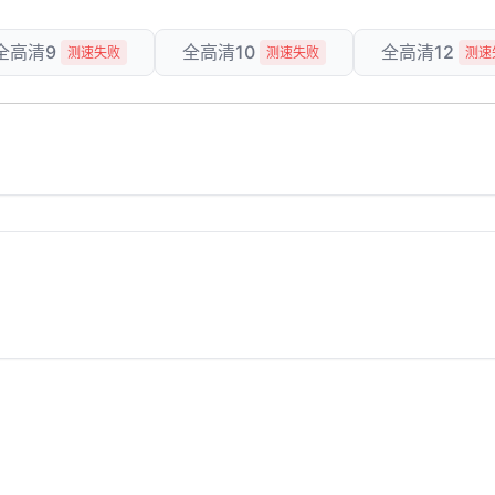
全高清9
全高清10
全高清12
测速失败
测速失败
测速