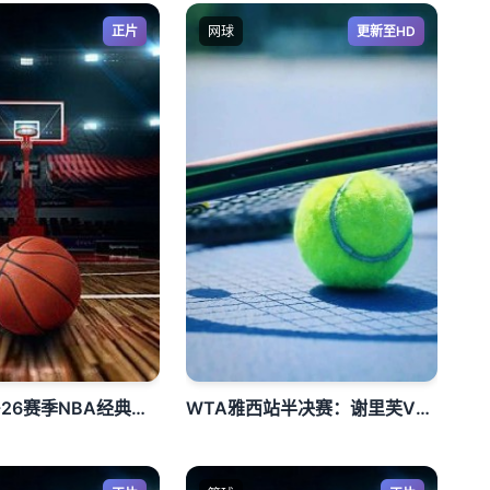
正片
网球
更新至HD
7月21日25-26赛季NBA经典赛事 湖人VS森林狼
WTA雅西站半决赛：谢里芙VS奥里尼科娃