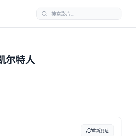
S凯尔特人
重新测速