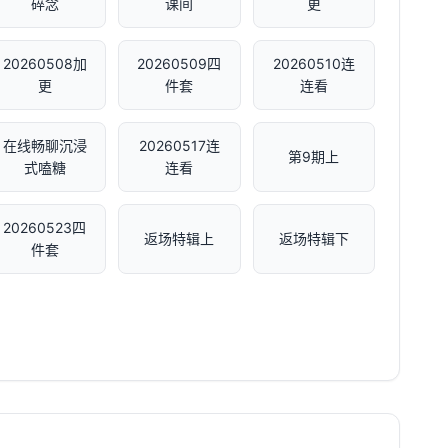
碎念
课间
更
20260508加
20260509四
20260510连
更
件套
连看
在线畅聊沉浸
20260517连
第9期上
式嗑糖
连看
20260523四
返场特辑上
返场特辑下
件套