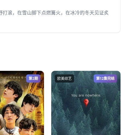
野打滚，在雪山脚下点燃篝火，在冰冷的冬天见证炙
第2期
欧美综艺
第12集完结