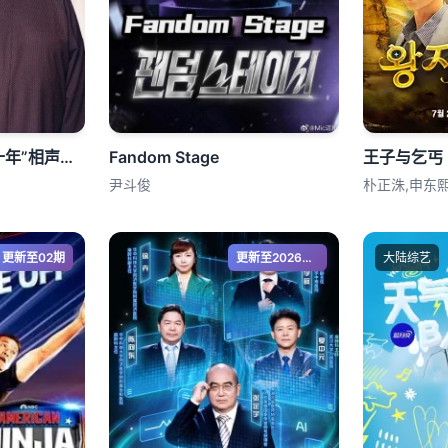
德云社岳云鹏“享岳十年”相声专场北京站2019
Fandom Stage
王子与乞丐
尹斗俊
朴正洙,申东熙
更新至02期
更新至20260806期
大陆综艺