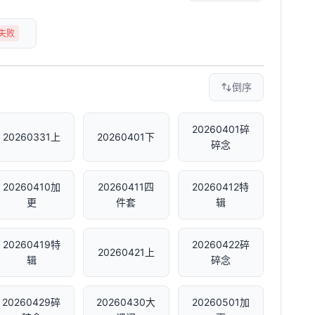
失败
倒序
20260401碎
20260331上
20260401下
碎念
20260410加
20260411四
20260412特
更
件套
辑
20260419特
20260422碎
20260421上
辑
碎念
20260429碎
20260430大
20260501加