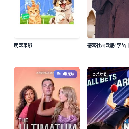
萌宠来啦
第10期完结
欧美综艺