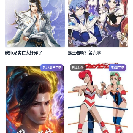
我师兄实在太奸诈了
是王者啊？第六季
第46集已完结
日本动漫
第1集完结