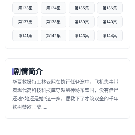
第133集
第134集
第135集
第136集
第137集
第138集
第139集
第140集
第141集
第142集
第143集
第144集
剧情简介
华夏救援特工林云熙在执行任务途中，飞机失事带
着现代高科技科技库穿越到神秘东盛国，没有借尸
还魂?她还是她?这一穿，便救下了才貌双全的千年
铁树禁欲王爷.....