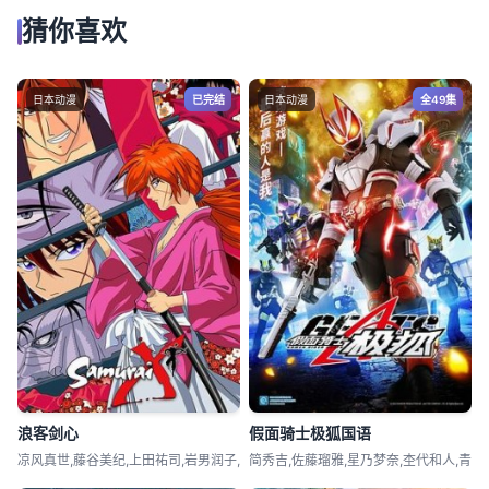
猜你喜欢
日本动漫
已完结
日本动漫
全49集
浪客剑心
假面骑士极狐国语
凉风真世,藤谷美纪,上田祐司,岩男润子,
简秀吉,佐藤瑠雅,星乃梦奈,杢代和人,青