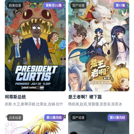
欧美动漫
更新至02集
国产动漫
第17集
柯蒂斯总统
是王者啊？稷下篇
凯斯·大卫,斯蒂芬妮·比翠丝,吉姆·拉什
杨凯祺,赵双,常蓉珊,张恩泽,张若冰
日本动漫
第12集完结
国产动漫
第51集完结