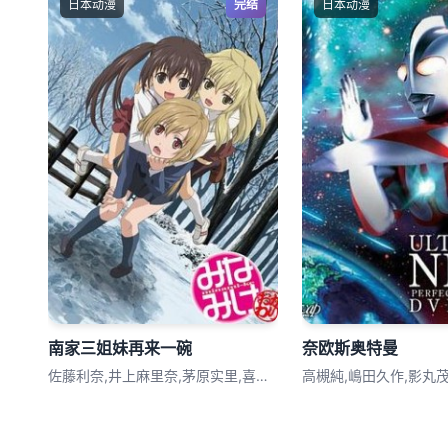
日本动漫
完结
日本动漫
南家三姐妹再来一碗
奈欧斯奥特曼
佐藤利奈,井上麻里奈,茅原实里,喜多村英