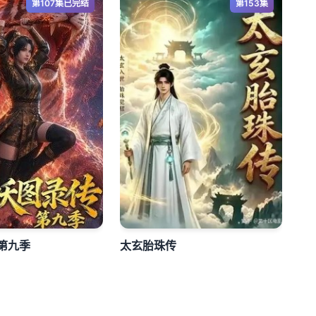
第107集已完结
第153集
第九季
太玄胎珠传