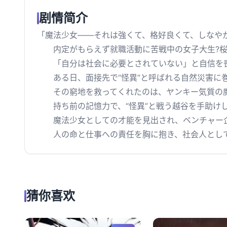
剧情简介
「魔法少女――それは強くて、格好良くて、しなや
内定がもらえず就職活動に苦戦中の女子大生?桜
「自分は社会に必要とされていない」と自信を喪
ある日、面接先で“怪異”と呼ばれる自然災害に
その窮地を救ってくれたのは、ヤンキー気質の魔
持ち前の記憶力で、“怪異”と戦う越谷を手助け
魔法少女としての才能を見出され、ベンチャー企
人の命と仕事への責任を胸に抱き、社会人として
猜你喜欢