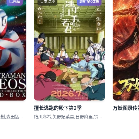
已完结
日本动漫
更新至03集
擅长逃跑的殿下第2季
万妖图录传
高槻純,嶋田久作,影丸茂樹,森田猛虎,瑠
结川麻希,矢野妃菜喜,日野麻里,铃代纱弓