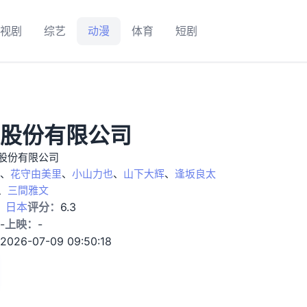
视剧
综艺
动漫
体育
短剧
股份有限公司
股份有限公司
、
花守由美里
、
小山力也
、
山下大辉
、
逢坂良太
、
三間雅文
：
日本
评分：
6.3
-
上映：
-
2026-07-09 09:50:18