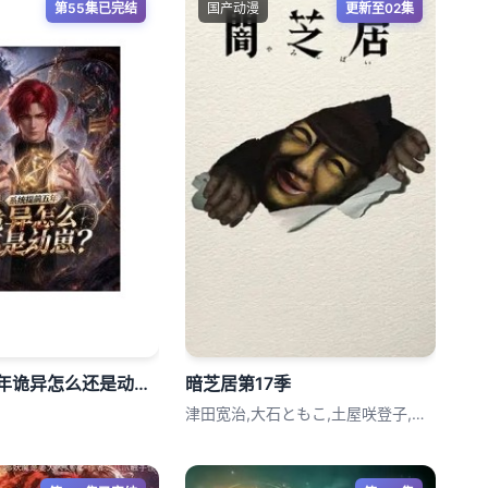
第55集已完结
国产动漫
更新至02集
系统提前五年诡异怎么还是动崽？
暗芝居第17季
津田宽治,大石ともこ,土屋咲登子,篠田谅