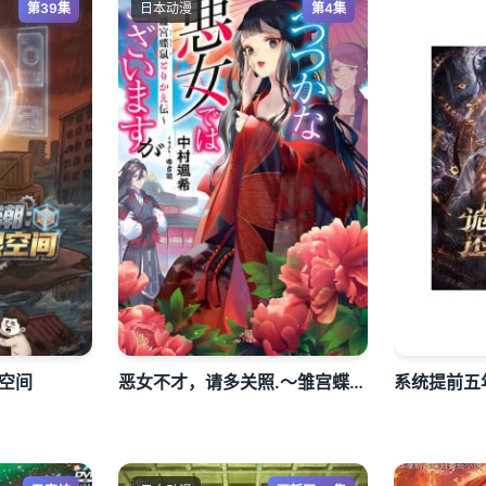
第39集
日本动漫
第4集
空间
恶女不才，请多关照.～雏宫蝶鼠换身传