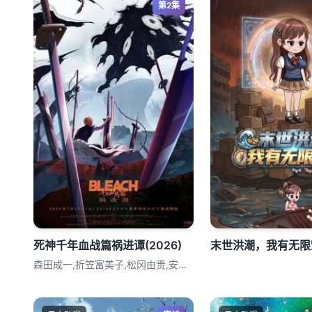
第2集
死神千年血战篇祸进谭(2026)
末世洪潮，我有无限
森田成一,折笠富美子,松冈由贵,安元洋贵