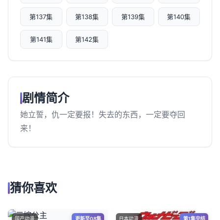
第137集
第138集
第139集
第140集
第141集
第142集
剧情简介
她立誓，仇一定要报！失去的东西，一定要夺回
来！
猜你喜欢
国产动漫
更新至08集
日本动漫
第1集完结