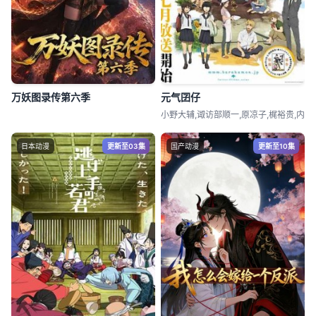
万妖图录传第六季
元气囝仔
小野大辅,诹访部顺一,原凉子,梶裕贵,内
日本动漫
更新至03集
国产动漫
更新至10集