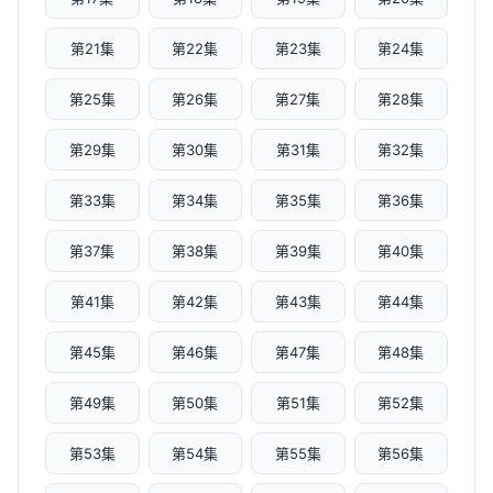
第21集
第22集
第23集
第24集
第25集
第26集
第27集
第28集
第29集
第30集
第31集
第32集
第33集
第34集
第35集
第36集
第37集
第38集
第39集
第40集
第41集
第42集
第43集
第44集
第45集
第46集
第47集
第48集
第49集
第50集
第51集
第52集
第53集
第54集
第55集
第56集