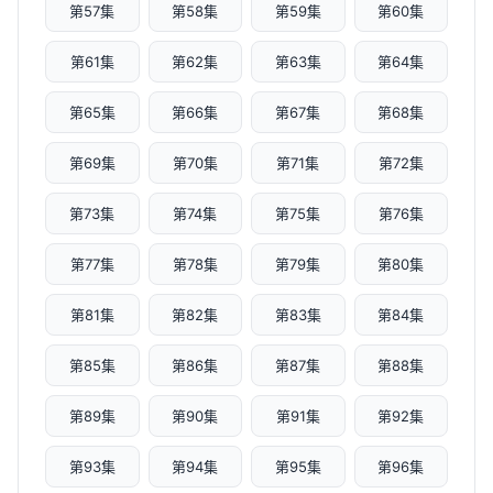
第57集
第58集
第59集
第60集
第61集
第62集
第63集
第64集
第65集
第66集
第67集
第68集
第69集
第70集
第71集
第72集
第73集
第74集
第75集
第76集
第77集
第78集
第79集
第80集
第81集
第82集
第83集
第84集
第85集
第86集
第87集
第88集
第89集
第90集
第91集
第92集
第93集
第94集
第95集
第96集