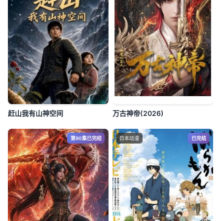
赶山我有山神空间
万古神帝(2026)​
第90集已完结
日本动漫
已完结