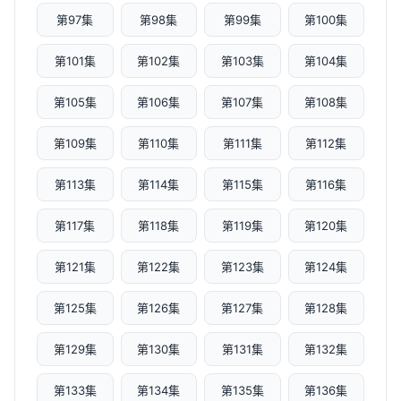
第97集
第98集
第99集
第100集
第101集
第102集
第103集
第104集
第105集
第106集
第107集
第108集
第109集
第110集
第111集
第112集
第113集
第114集
第115集
第116集
第117集
第118集
第119集
第120集
第121集
第122集
第123集
第124集
第125集
第126集
第127集
第128集
第129集
第130集
第131集
第132集
第133集
第134集
第135集
第136集