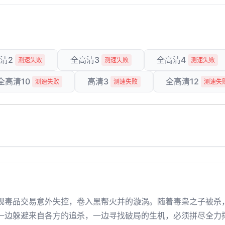
清2
全高清3
全高清4
测速失败
测速失败
测速失败
全高清10
高清3
全高清12
测速失败
测速失败
测速失
规毒品交易意外失控，卷入黑帮火并的漩涡。随着毒枭之子被杀
一边躲避来自各方的追杀，一边寻找破局的生机，必须拼尽全力