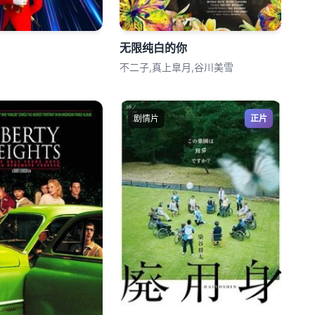
无限纯白的你
不二子,真上臯月,谷川美雪
剧情片
正片