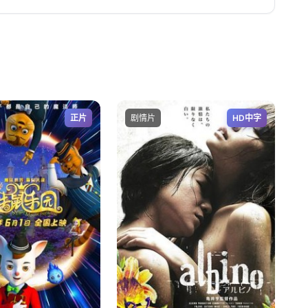
正片
剧情片
HD中字