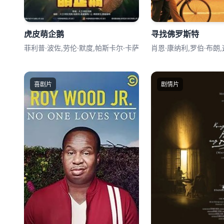
虎皮萌企鹅
寻找佛罗斯特
菲利普·波佐,劳伦·默度,帕斯卡尔·卡萨
肖恩·康纳利,罗伯·布朗,
喜剧片
剧情片