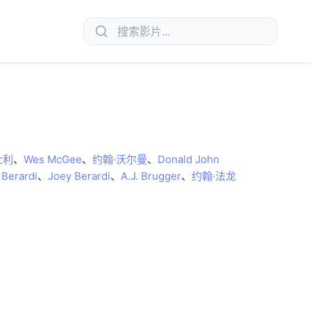
杜利
、
Wes McGee
、
约翰·沃尔曼
、
Donald John
 Berardi
、
Joey Berardi
、
A.J. Brugger
、
约翰·法龙