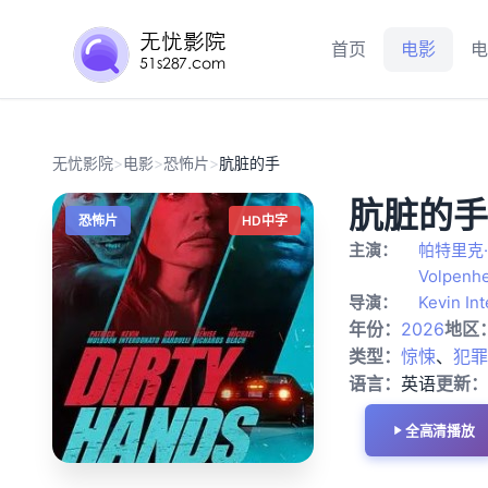
首页
电影
电
无忧影院
>
电影
>
恐怖片
>
肮脏的手
肮脏的手
恐怖片
HD中字
主演：
帕特里克
Volpenhe
导演：
Kevin In
年份：
2026
地区
类型：
惊悚
、
犯罪
语言：
英语
更新：
全高清播放