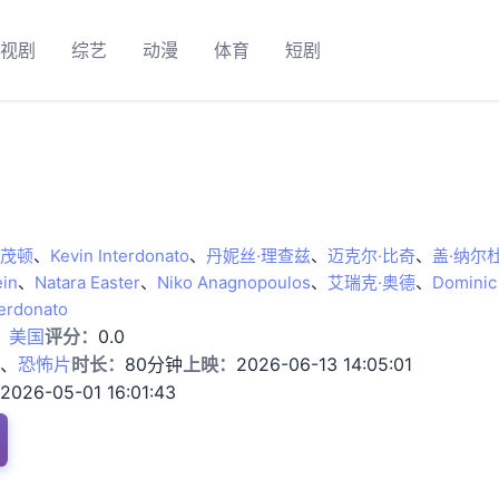
视剧
综艺
动漫
体育
短剧
·茂顿
、
Kevin Interdonato
、
丹妮丝·理查兹
、
迈克尔·比奇
、
盖·纳尔
in
、
Natara Easter
、
Niko Anagnopoulos
、
艾瑞克·奥德
、
Dominic
terdonato
：
美国
评分：
0.0
、
恐怖片
时长：
80分钟
上映：
2026-06-13 14:05:01
2026-05-01 16:01:43