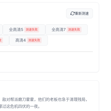
重新测速
全高清5
全高清7
测速失败
测速失败
高清4
败
测速失败
，敌对帮派磨刀霍霍，他们的老板也急于清理残局，
撑过这危机四伏的一夜。