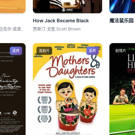
How Jack Became Black
魔法鼠乐园
迈克尔·诺里,
贾斯汀·戈登,Scott Brown
正片
喜剧片
正片
剧情片