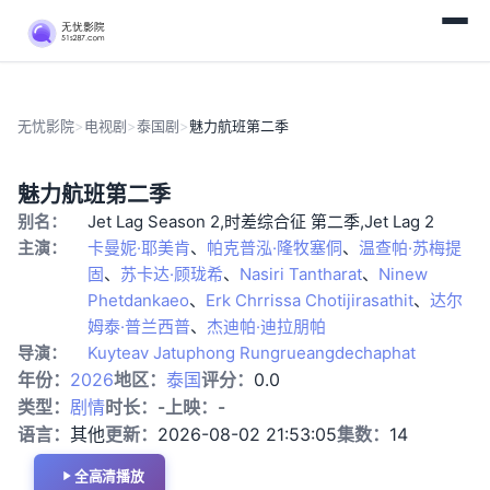
无忧影院
>
电视剧
>
泰国剧
>
魅力航班第二季
第
泰
魅力航班第二季
14
国
别名：
Jet Lag Season 2,时差综合征 第二季,Jet Lag 2
集
剧
完
主演：
卡曼妮·耶美肯
、
帕克普泓·隆牧塞侗
、
温查帕·苏梅提
结
固
、
苏卡达·顾珑希
、
Nasiri Tantharat
、
Ninew
Phetdankaeo
、
Erk Chrrissa Chotijirasathit
、
达尔
姆泰·普兰西普
、
杰迪帕·迪拉朋帕
导演：
Kuyteav Jatuphong Rungrueangdechaphat
年份：
2026
地区：
泰国
评分：
0.0
类型：
剧情
时长：
-
上映：
-
语言：
其他
更新：
2026-08-02 21:53:05
集数：
14
全高清播放