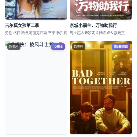
吉尔莫女孩第二季
京城小福主，万物助我行
劳伦·格拉汉姆,阿丽克西斯·布莱德尔,梅
周士超＆朱家妮＆陆希娅＆欧元杰
欧美剧
10集全
欧美剧
第6集完结