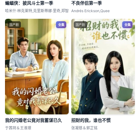
蝙蝠侠：披风斗士第一季
不良伴侣第一季
哈米什·林克莱特,克里斯蒂娜·里奇,郑智
Andrés Erickson,Quee
国产剧
全集
国产剧
全集
我的闪婚老公竟对我蓄谋已久
招财的我，谁也不惯
于茜玥＆王淮璟
张凝慈＆郭芷铭