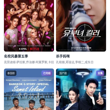
名校风暴第五季
杀手妈咪
克劳迪娅·萨拉斯,乔治娜·阿莫罗斯,卡拉
孔晓振,郑浚远,李相二,成东日
泰国剧
已完结
国产剧
全集