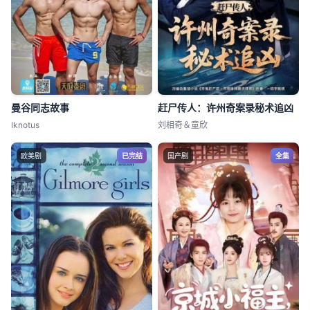
曼谷同志故事
赶尸传人：许州奇案录秘术追凶
Iknotus
刘相奇＆童欣
欧美剧
已完结
国产剧
全集