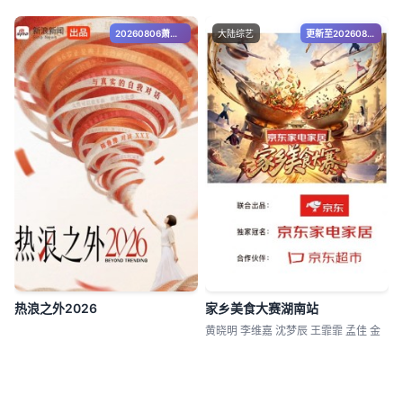
20260806萧敬腾澄清造谣落泪
大陆综艺
更新至20260809第3集
热浪之外2026
家乡美食大赛湖南站
黄晓明 李维嘉 沈梦辰 王霏霏 孟佳 金