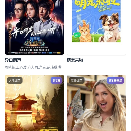
异口同声
萌宠来啦
周笔畅,王心凌,方大同,光良,范玮琪,曹
大陆综艺
第6集
欧美综艺
第8集完结