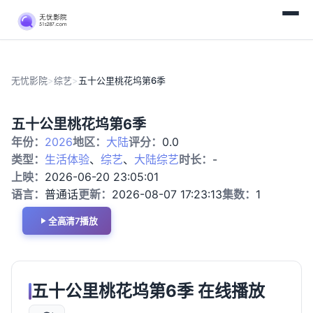
无忧影院
>
综艺
>
五十公里桃花坞第6季
20260807
综
五十公里桃花坞第6季
特辑
艺
年份：
2026
地区：
大陆
评分：
0.0
类型：
生活体验
、
综艺
、
大陆综艺
时长：
-
上映：
2026-06-20 23:05:01
语言：
普通话
更新：
2026-08-07 17:23:13
集数：
1
全高清7播放
五十公里桃花坞第6季 在线播放