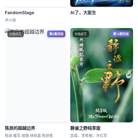
FandomStage
AI了，大医生
尹斗俊
大陆综艺
第5集完结
大陆综艺
第12期完结
陈辰的超越边界
静谧之野纯享版
陈辰 戴军 戚薇 林依晨 陈妍希
吴霄、李希根、许红军