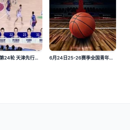
CBA常规赛第24轮 天津先行者VS上海久事 20231231
6月24日25-26赛季全国青年篮球联赛 北京U21 97VS74 武汉盛帆