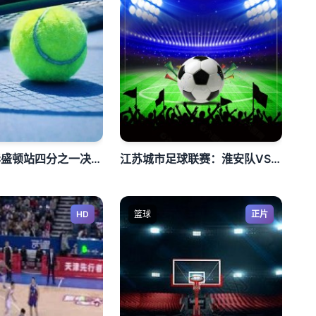
WTA500华盛顿站四分之一决赛：佩古拉VS卡林斯卡娅
江苏城市足球联赛：淮安队VS南通队20260801
HD
篮球
正片