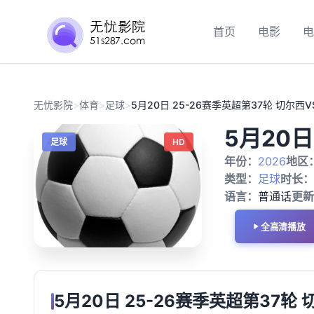
首页
电影
电
无忧影院
>
体育
>
足球
>
5月20日 25-26赛季英超第37轮 切尔西
5月20日
足球
HD
年份：
2026
地区
类型：
足球
时长：
语言：
普通话
更新
全高清播放
5月20日 25-26赛季英超第37轮