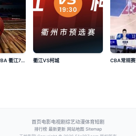
8月3日25-26赛季浙BA 衢江70VS82柯城
衢江VS柯城
首页
电影
电视剧
综艺
动漫
体育
短剧
排行榜
|
最新更新
|
网站地图
|
Sitemap