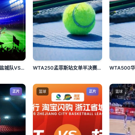
江苏城市足球联赛：盐城队VS南京队20260801
WTA250孟菲斯站女单半决赛：维德曼诺娃VS扎拉祖阿
正片
篮球
正片
篮球