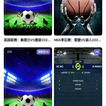
英超联赛：桑德兰VS曼联20260509
NBA季后赛：雷霆VS湖人20260512
足球
更新至HD
足球
HD