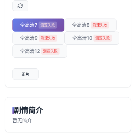
全高清7
全高清8
测速失败
测速失败
全高清9
全高清10
测速失败
测速失败
全高清12
测速失败
正片
剧情简介
暂无简介