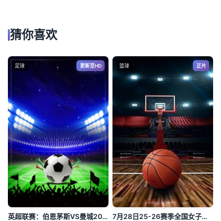
猜你喜欢
足球
更新至HD
篮球
正片
英超联赛：伯恩茅斯VS曼城20260520
7月28日25-26赛季全国女子篮球锦标赛 陕西榆林天泽80VS88武汉盛帆黄鹤