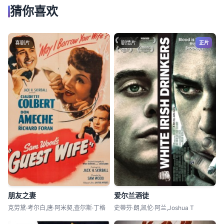
猜你喜欢
喜剧片
剧情片
正片
朋友之妻
爱尔兰酒徒
克劳黛·考尔白,唐·阿米契,查尔斯·丁格
史蒂芬·朗,凯伦·阿兰,Joshua T