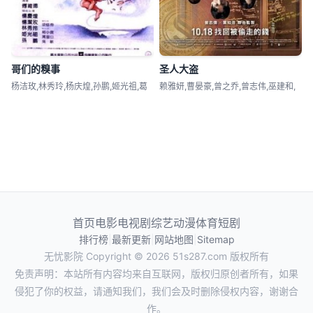
哥们的糗事
圣人大盗
杨洁玫,林秀玲,杨庆煌,孙鹏,姬光祖,葛
赖雅妍,曹晏豪,曾之乔,曾志伟,巫建和,
首页
电影
电视剧
综艺
动漫
体育
短剧
排行榜
|
最新更新
|
网站地图
|
Sitemap
无忧影院
Copyright © 2026
51s287.com
版权所有
免责声明：本站所有内容均来自互联网，版权归原创者所有，如果
侵犯了你的权益，请通知我们，我们会及时删除侵权内容，谢谢合
作。