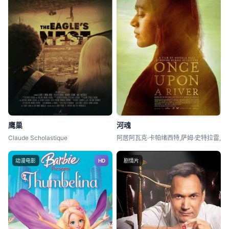
鹰巢
河魂
Claude Scholastique
阿居阿瓦克·卡帕绪西特,萨姆·史特拉雷,
动漫电影
HD
剧情片