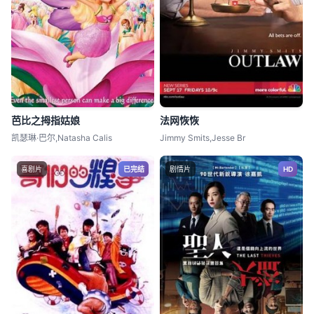
芭比之拇指姑娘
法网恢恢
凯瑟琳·巴尔,Natasha Calis
Jimmy Smits,Jesse Br
喜剧片
已完结
剧情片
HD