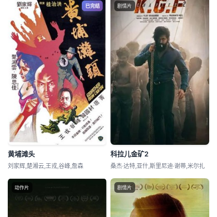
已完结
剧情片
黄埔滩头
科拉儿金矿2
刘家辉,楚湘云,王戎,谷峰,詹森
桑杰·达特,亚什,斯里尼迪·谢蒂,米尔扎
动作片
剧情片