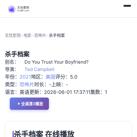
无忧影院
>
电影
>
恐怖片
>
杀手档案
正
恐
杀手档案
片
怖
别名：
Do You Trust Your Boyfriend?
片
导演：
Ted Campbell
年份：
2021
地区：
美国
评分：
5.0
类型：
恐怖片
时长：
-
上映：
-
语言：
英语
更新：
2026-06-01 17:37:11
集数：
1
全高清3播放
杀手档案 在线播放