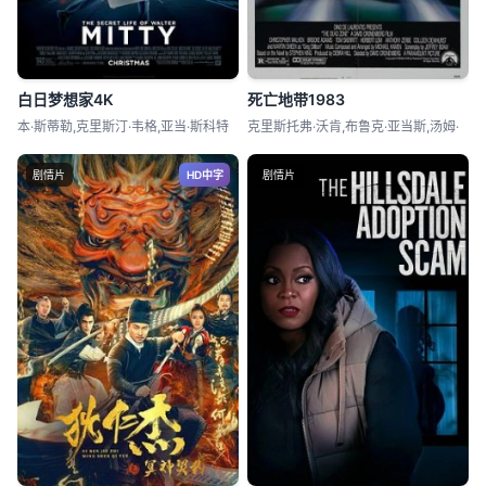
白日梦想家4K
死亡地带1983
本·斯蒂勒,克里斯汀·韦格,亚当·斯科特
克里斯托弗·沃肯,布鲁克·亚当斯,汤姆·
剧情片
HD中字
剧情片