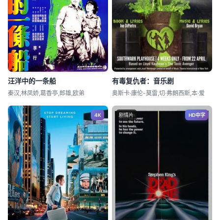
汪洋中的一条船
有毒复仇者：音乐剧
秦汉,林凤娇,葛香亭,郎雄,欧弟
奥斯卡·康伦-莫雷,切·弗朗西斯,本·爱
4K
剧情片
HD中字