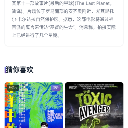
其第十一部故事片[最后的星球](The Last Planet，
暂译)。片场位于罗马南部的安齐奥附近，尤其是托
尔·卡尔达拉自然保护区。据悉，这部电影将通过福
音派的寓言来传达“基督的生命”。消息称，拍摄实际
上已经进行了几个星期。
猜你喜欢
剧情片
正片
剧情片