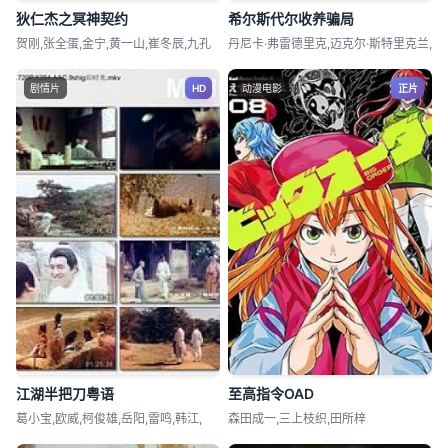
狄仁杰之冥神契约
希尔斯代尔收养骗局
贺刚,张全蛋,金宁,黄一山,崔冬辰,九孔
丹尼卡·弗雷德里克,迈克尔·斯特里克兰,
剧情片
HD
动漫电影
正片
江湖半把刀粤语
至高指令OAD
葛小宝,欧威,柯俊雄,岳阳,雷鸣,韩江,
森田成一,三上枝织,田所梓