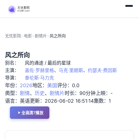
无忧影院
>
电影
>
剧情片
>
风之所向
正
剧
风之所向
片
情
别名：
风的通途 / 最后的星球
片
主演：
盖佐·罗赫里格
、
马克·里朗斯
、
约瑟夫·费因斯
导演：
泰伦斯·马力克
年份：
2026
地区：
美国
评分：
0.0
类型：
剧情
、
历史
、
剧情片
时长：
90分钟
上映：
-
语言：
英语
更新：
2026-06-02 16:51:14
集数：
1
全高清7播放