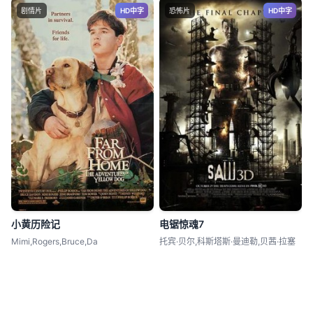
剧情片
HD中字
恐怖片
HD中字
小黄历险记
电锯惊魂7
Mimi,Rogers,Bruce,Da
托宾·贝尔,科斯塔斯·曼迪勒,贝茜·拉塞