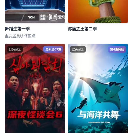
舞蹈生第一季
疼痛之王第二季
金晨,孟美岐,佟丽娅
日韩综艺
更新至07集
欧美综艺
第4期完结