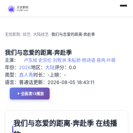
无忧影院
>
综艺
>
大陆综艺
>
我们与恋爱的距离·奔赴季
更新至
大
我们与恋爱的距离·奔赴季
20260805
陆
主演：
卢东旭 史宗伦 刘牧洲 朱耘娇 杨诗语 易冉 叶萌
期
综
艺
年份：
2026
地区：
大陆
评分：
0.0
类型：
真人秀
时长：
-
上映：
-
语言：
普通话
更新：
2026-08-05 18:43:11
全高清13播放
我们与恋爱的距离·奔赴季 在线播