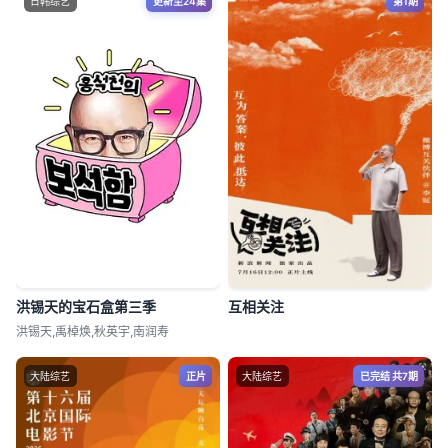
日韩综艺
更新至24集
第1期
洪锡天的宝石盒第三季
互相关注
洪锡天,禹棹焕,秋英宇,南润寿
大陆综艺
正片
大陆综艺
已完结 共7期