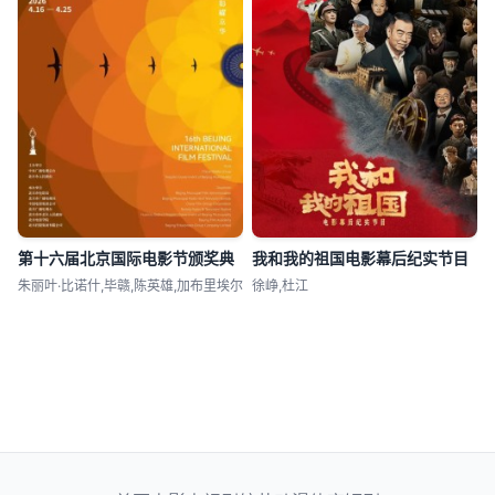
第十六届北京国际电影节颁奖典
我和我的祖国电影幕后纪实节目
朱丽叶·比诺什,毕赣,陈英雄,加布里埃尔
徐峥,杜江