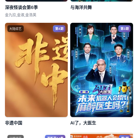
深夜怪谈会第6季
与海洋共舞
金九拉,金淑,金浩英
大陆综艺
第4期
第3期
非遗中国
AI了，大医生