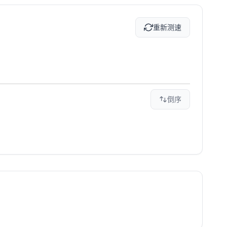
重新测速
倒序