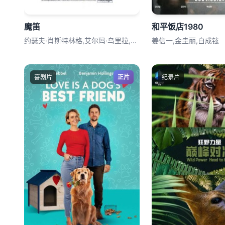
魔笛
和平饭店1980
约瑟夫·肖斯特林格,艾尔玛·乌里拉,哈坎
姜信一,金圭丽,白成铉
喜剧片
正片
纪录片