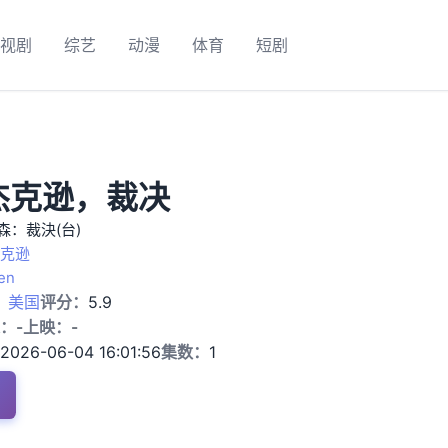
视剧
综艺
动漫
体育
短剧
杰克逊，裁决
森：裁決(台)
杰克逊
en
：
美国
评分：
5.9
：
-
上映：
-
2026-06-04 16:01:56
集数：
1