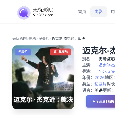
首页
电影
电
无忧影院
>
电影
>
纪录片
>
迈克尔·杰克逊，裁决
迈克尔·
纪录片
第3集完结
别名：
麥可傑克
主演：
迈克尔·
导演：
Nick Gre
年份：
2026
地区
类型：
纪录片
时长
语言：
英语
更新：
全高清8播放