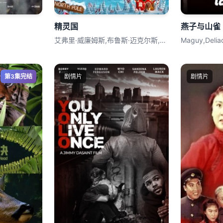
精灵国
燕子与山雀
艾弗里·威廉姆斯,布鲁斯·迈克尔斯,西蒙
Maguy,Deliac
第3集完结
剧情片
剧情片