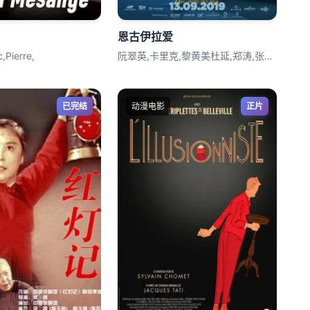
恩古伊拉爱
,Pierre,
阮翠英,卡里克,黎黄美杜延,郑涛,张世荣
已完结
动漫电影
正片