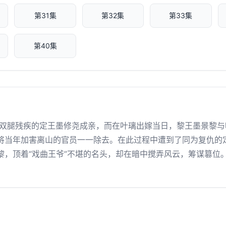
第31集
第32集
第33集
第40集
和双腿残疾的定王墨修尧成亲，而在叶璃出嫁当日，黎王墨景黎
将当年加害离山的官员一一除去。在此过程中遭到了同为复仇的
黎，顶着“戏曲王爷”不堪的名头，却在暗中搅弄风云，筹谋篡位