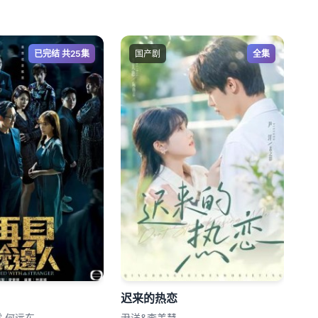
已完结 共25集
国产剧
全集
迟来的热恋
雯,何远东
尹洋&李美慧