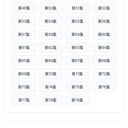
第49集
第50集
第51集
第52集
第53集
第54集
第55集
第56集
第57集
第58集
第59集
第60集
第61集
第62集
第63集
第64集
第65集
第66集
第67集
第68集
第69集
第70集
第71集
第72集
第73集
第74集
第75集
第76集
第77集
第78集
第79集