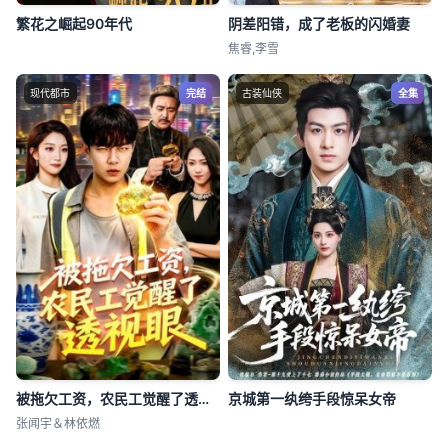
繁花之崛起90年代
阴差阳错，成了老板的闪婚妻
焦睿,李雪
现代都市
完结
古装仙侠
全集
被拖欠工资，农民工觉醒了透视眼
京城第一纨绔手段惊呆女帝
张闻宇＆林依燃