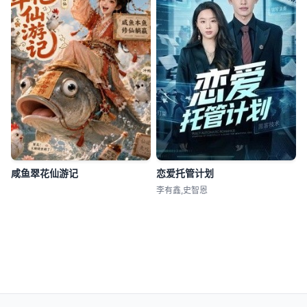
咸鱼翠花仙游记
恋爱托管计划
李有鑫,史智恩