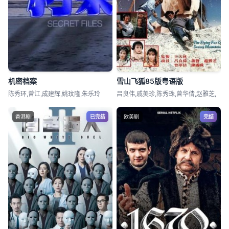
机密档案
雪山飞狐85版粤语版
陈秀环,曾江,成建辉,姚玟隆,朱乐玲
吕良伟,戚美珍,陈秀珠,曾华倩,赵雅芝,
香港剧
已完结
欧美剧
完结