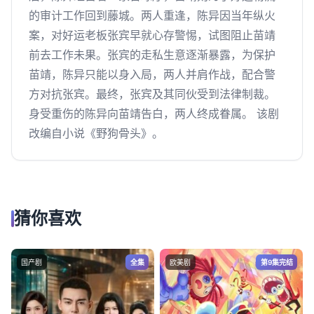
的审计工作回到藤城。两人重逢，陈异因当年纵火
案，对好运老板张宾早就心存警惕，试图阻止苗靖
前去工作未果。张宾的走私生意逐渐暴露，为保护
苗靖，陈异只能以身入局，两人并肩作战，配合警
方对抗张宾。最终，张宾及其同伙受到法律制裁。
身受重伤的陈异向苗靖告白，两人终成眷属。 该剧
改编自小说《野狗骨头》。
猜你喜欢
国产剧
全集
欧美剧
第9集完结