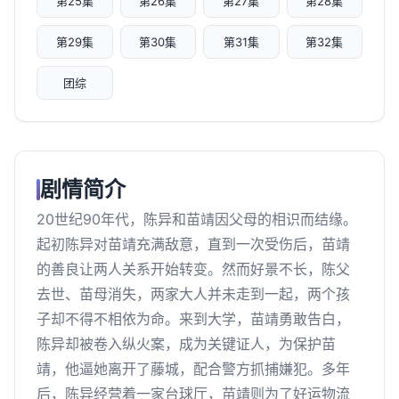
第25集
第26集
第27集
第28集
第29集
第30集
第31集
第32集
团综
剧情简介
20世纪90年代，陈异和苗靖因父母的相识而结缘。
起初陈异对苗靖充满敌意，直到一次受伤后，苗靖
的善良让两人关系开始转变。然而好景不长，陈父
去世、苗母消失，两家大人并未走到一起，两个孩
子却不得不相依为命。来到大学，苗靖勇敢告白，
陈异却被卷入纵火案，成为关键证人，为保护苗
靖，他逼她离开了藤城，配合警方抓捕嫌犯。多年
后，陈异经营着一家台球厅，苗靖则为了好运物流