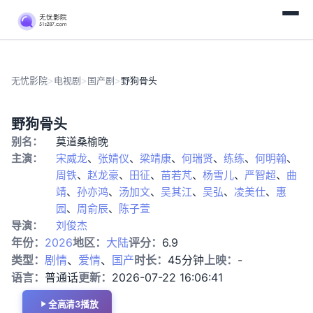
无忧影院
>
电视剧
>
国产剧
>
野狗骨头
更
国
野狗骨头
新
产
别名：
莫道桑榆晚
第
剧
32
主演：
宋威龙
、
张婧仪
、
梁靖康
、
何瑞贤
、
练练
、
何明翰
、
集
周铁
、
赵龙豪
、
田征
、
苗若芃
、
杨雪儿
、
严智超
、
曲
靖
、
孙亦鸿
、
汤加文
、
吴其江
、
吴弘
、
凌美仕
、
惠
园
、
周俞辰
、
陈子萱
导演：
刘俊杰
年份：
2026
地区：
大陆
评分：
6.9
类型：
剧情
、
爱情
、
国产
时长：
45分钟
上映：
-
语言：
普通话
更新：
2026-07-22 16:06:41
全高清3播放