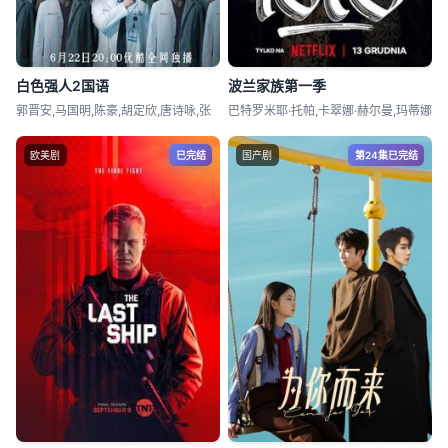
白色强人2国语
波兰家族第一季
郭晋安,马国明,陈豪,胡定欣,唐诗咏,张
巴特罗米耶·托帕,卡翠娜·赫尔曼,玛蒂娜
欧美剧
已完结
国产剧
第24集已完结