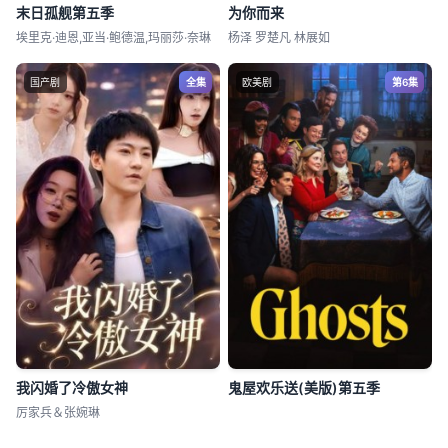
末日孤舰第五季
为你而来
埃里克·迪恩,亚当·鲍德温,玛丽莎·奈琳
杨泽 罗楚凡 林展如
国产剧
全集
欧美剧
第6集
我闪婚了冷傲女神
鬼屋欢乐送(美版)第五季
厉家兵＆张婉琳