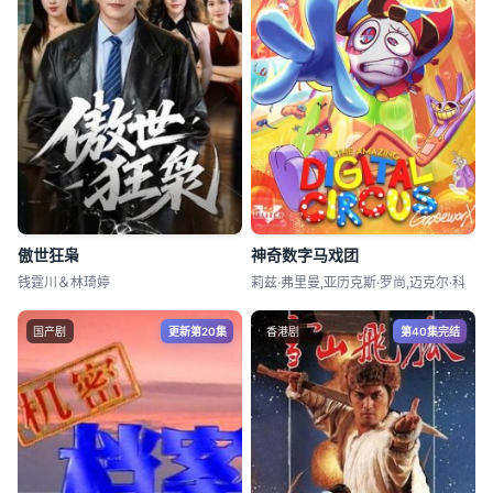
傲世狂枭
神奇数字马戏团
钱霆川＆林琦婷
莉兹·弗里曼,亚历克斯·罗尚,迈克尔·科
国产剧
更新第20集
香港剧
第40集完结