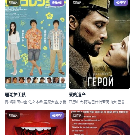
剧情片
更新HD
剧情片
HD中字
珊瑚护卫队
爱的遗产
青柳翔,田中圭,佐々木希,菅原大吉,水橋
亚历山大·阿达巴什扬亚历山大·巴鲁耶夫
剧情片
HD中字
动作片