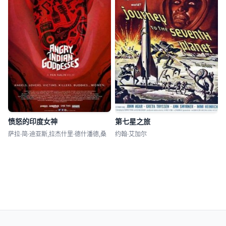
愤怒的印度女神
第七星之旅
萨拉·简·迪亚斯,拉杰什里·德什潘德,桑
约翰·艾加尔