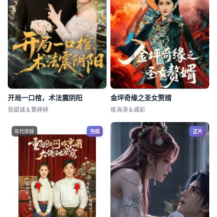
开局一口棺，术法震阴阳
金坪奇缘之圣女赘婿
张甜诚＆黄婷婷
侯海涛＆戚彩
年代穿越
完结
正片