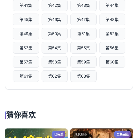
第41集
第42集
第43集
第44集
第45集
第46集
第47集
第48集
第49集
第50集
第51集
第52集
第53集
第54集
第55集
第56集
第57集
第58集
第59集
第60集
第61集
第62集
第63集
猜你喜欢
已完结
现代都市
全集完结