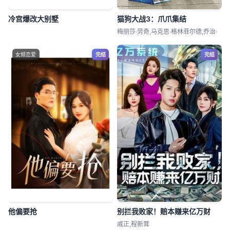
冷宫爆改大别墅
猫狗大战3：爪爪集结
梅丽莎·劳奇,马克思·格林菲尔德,乔治·
女频恋爱
完结
完结
他偏要抢
别拦我败家！赔本赚来亿万财
戚正,程新茸