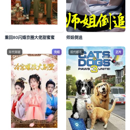
重回80闪婚京圈大佬甜蜜蜜
师姐倒追
年代穿越
完结
现代都市
正片