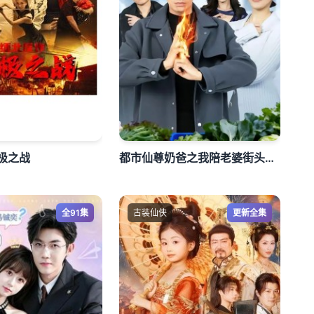
极之战
都市仙尊奶爸之我陪老婆街头卖菜
全91集
古装仙侠
更新全集