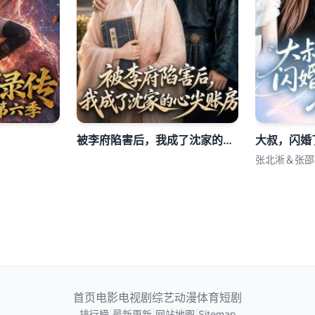
被李府陷害后，我成了沈家的心尖账房
大叔，闪婚
张北淅＆张邵
首页
电影
电视剧
综艺
动漫
体育
短剧
排行榜
|
最新更新
|
网站地图
|
Sitemap