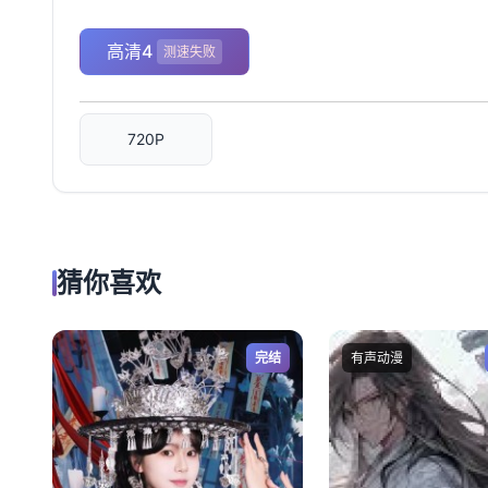
高清4
测速失败
720P
猜你喜欢
完结
有声动漫