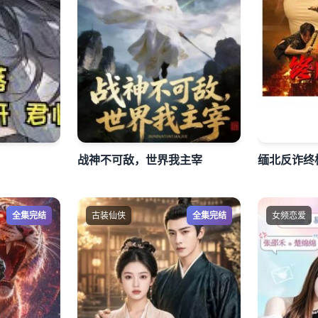
战神不可敌，世界我主宰
缅北反诈终
全集完结
古装仙侠
全集完结
女频恋爱