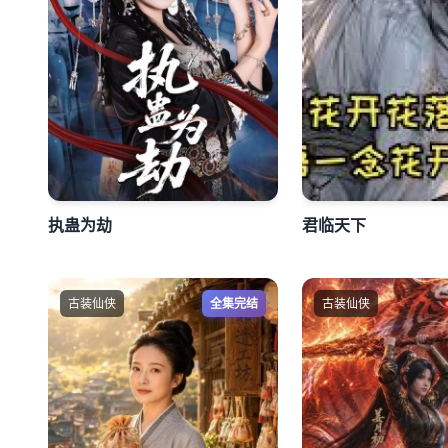
执蛊为劫
君临天下
古装仙侠
全集完结
古装仙侠