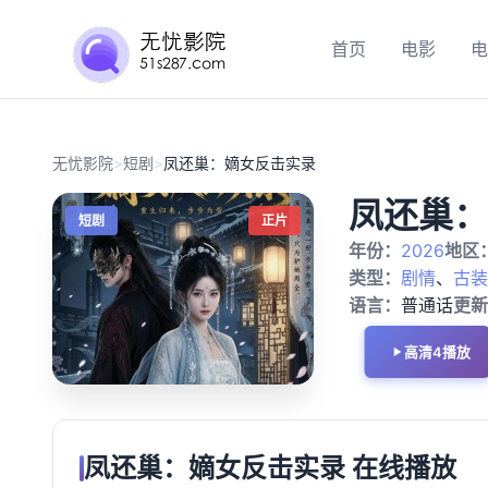
首页
电影
电
无忧影院
>
短剧
>
凤还巢：嫡女反击实录
凤还巢：
短剧
正片
年份：
2026
地区
类型：
剧情
、
古装
语言：
普通话
更新
高清4播放
凤还巢：嫡女反击实录 在线播放