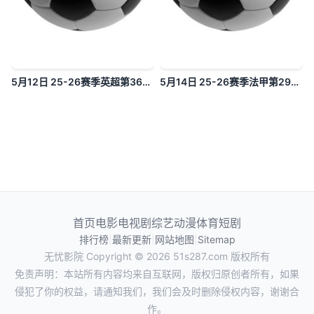
5月12日 25-26赛季英超第36轮 热刺VS利兹联
5月14日 25-26赛季法甲第29轮 布雷斯特VS斯特拉斯堡
首页
电影
电视剧
综艺
动漫
体育
短剧
排行榜
|
最新更新
|
网站地图
|
Sitemap
无忧影院
Copyright © 2026
51s287.com
版权所有
免责声明：本站所有内容均来自互联网，版权归原创者所有，如果
侵犯了你的权益，请通知我们，我们会及时删除侵权内容，谢谢合
作。