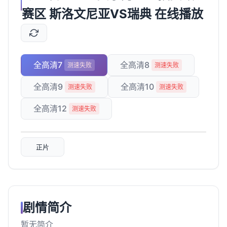
赛区 斯洛文尼亚VS瑞典 在线播放
全高清7
全高清8
测速失败
测速失败
全高清9
全高清10
测速失败
测速失败
全高清12
测速失败
正片
剧情简介
暂无简介