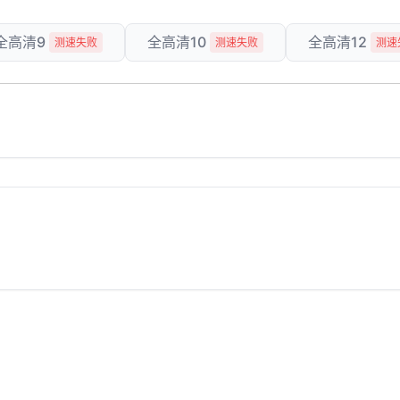
全高清9
全高清10
全高清12
测速失败
测速失败
测速