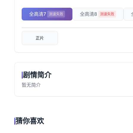
全高清7
全高清8
测速失败
测速失败
正片
剧情简介
暂无简介
猜你喜欢