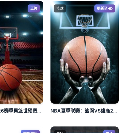
正片
篮球
更新至HD
7月6日25-26赛季男篮世预赛亚洲赛区 新西兰VS关岛
NBA夏季联赛：篮网VS雄鹿20260706