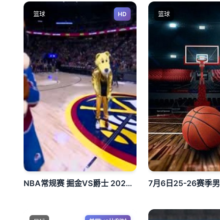
篮球
HD
篮球
NBA常规赛 掘金VS爵士 20250329