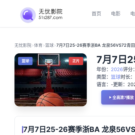
首页
电影
电
无忧影院
>
体育
>
篮球
>
7月7日25-26赛季浙BA 龙泉56VS72青田
7月7日2
篮球
正片
年份：
2026
评分
类型：
篮球
时长：
语言：
-
更新：
202
全高清7播放
7月7日25-26赛季浙BA 龙泉56V