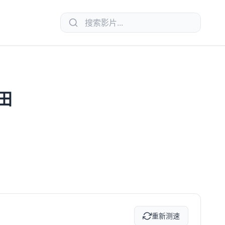
田
重新测速