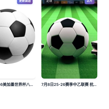
更新国语
足球
正片
7月8日 2026美加墨世界杯八分之一决赛 瑞士VS哥伦比亚
7月8日25-26赛季中乙联赛 杭州临平吴越VS江西庐山