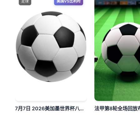
足球
美国VS比利时
7月7日 2026美加墨世界杯八分之一决赛 美国VS比利时