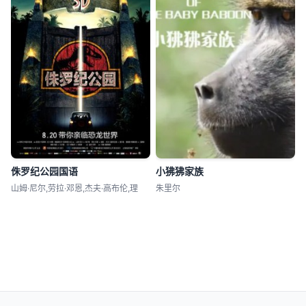
侏罗纪公园国语
小狒狒家族
山姆·尼尔,劳拉·邓恩,杰夫·高布伦,理
朱里尔