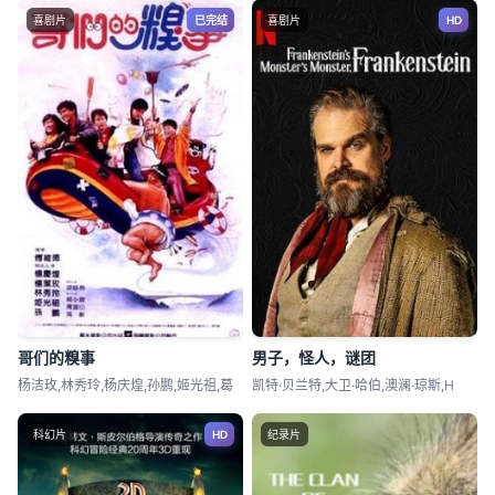
喜剧片
已完结
喜剧片
HD
哥们的糗事
男子，怪人，谜团
杨洁玫,林秀玲,杨庆煌,孙鹏,姬光祖,葛
凯特·贝兰特,大卫·哈伯,澳澜·琼斯,H
科幻片
HD
纪录片