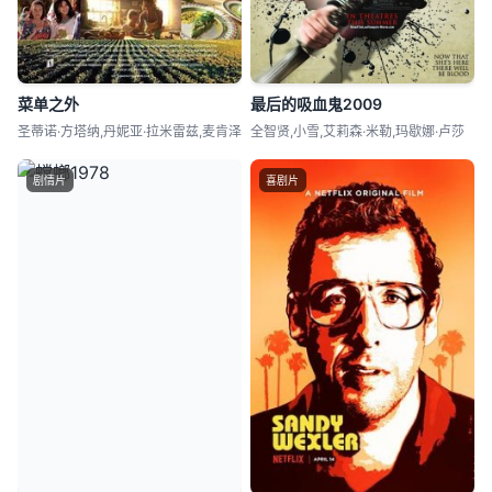
菜单之外
最后的吸血鬼2009
圣蒂诺·方塔纳,丹妮亚·拉米雷兹,麦肯泽
全智贤,小雪,艾莉森·米勒,玛歇娜·卢莎
剧情片
喜剧片