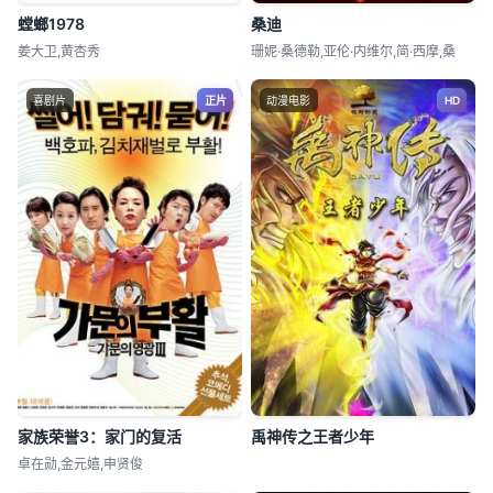
螳螂1978
桑迪
姜大卫,黄杏秀
珊妮·桑德勒,亚伦·内维尔,简·西摩,桑
喜剧片
正片
动漫电影
HD
家族荣誉3：家门的复活
禹神传之王者少年
卓在勋,金元嬉,申贤俊