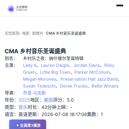
无忧影院
>
电影
>
剧情片
>
CMA 乡村音乐圣诞盛典
正
剧
CMA 乡村音乐圣诞盛典
片
情
别名：
乡村乐之夜：纳什维尔圣诞特辑
片
主演：
Lady A
、
Lauren Daigle
、
Jordan Davis
、
Riley
Green
、
Little Big Town
、
Parker McCollum
、
Megan Moroney
、
Preservation Hall Jazz Band
、
Susan Tedeschi
、
Derek Trucks
、
BeBe Winans
导演：
乔恩·马克斯
年份：
2025
地区：
美国
评分：
5.0
类型：
音乐
时长：
43分钟
上映：
-
语言：
英语
更新：
2026-07-08 18:17:06
集数：
1
全高清3播放