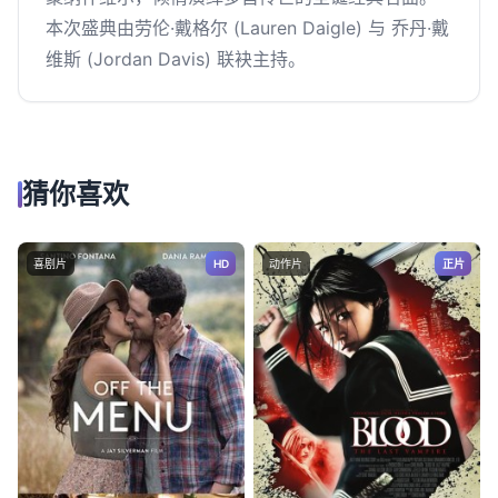
本次盛典由劳伦·戴格尔 (Lauren Daigle) 与 乔丹·戴
维斯 (Jordan Davis) 联袂主持。
猜你喜欢
喜剧片
HD
动作片
正片