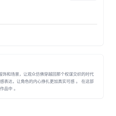
精致服饰和场景，让观众仿佛穿越回那个权谋交织的时代
情感表达，让角色的内心挣扎更加真实可感 。 在这部
作品中 。