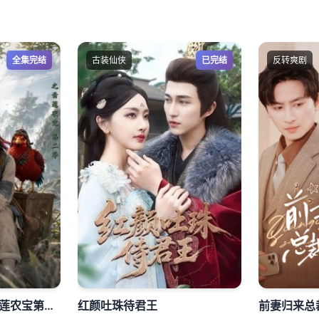
全集完结
古装仙侠
已完结
反转爽剧
种地师妹仿真人之青莲农宝第二季
红颜吐珠待君王
前妻归来总