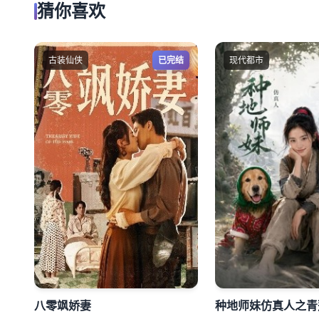
猜你喜欢
古装仙侠
已完结
现代都市
八零飒娇妻