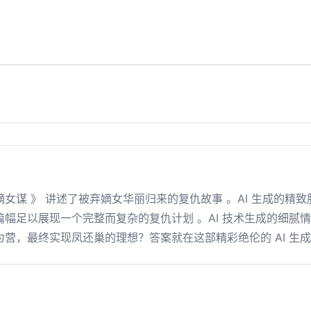
：嫡女谋 》 讲述了被弃嫡女华丽归来的复仇故事 。AI 生成的
篇幅足以展现一个完整而复杂的复仇计划 。AI 技术生成的细腻
为营，最终实现凤还巢的理想？答案就在这部精彩绝伦的 AI 生成