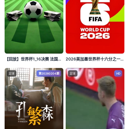
【回放】世界杯1_16决赛 法国VS瑞典
2026美加墨世界杯十六分之一决赛：瑞士VS阿尔及利亚
足球
第20260204期
足球
HD