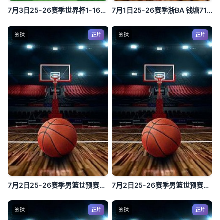
7月3日25-26赛季世界杯1-16决赛 葡萄牙VS克罗地亚
7月1日25-26赛季浙BA 钱塘71VS82萧山
篮球
正片
篮球
正片
7月2日25-26赛季男篮世预赛非洲赛区 突尼斯VS尼日利亚
7月2日25-26赛季男篮世预赛亚洲赛区 印度VS卡塔尔
篮球
正片
篮球
正片