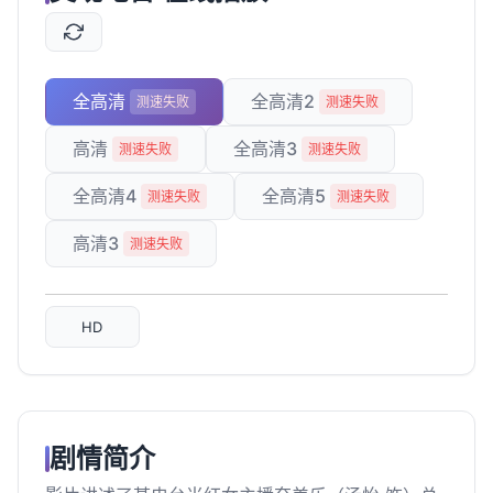
全高清
全高清2
测速失败
测速失败
高清
全高清3
测速失败
测速失败
全高清4
全高清5
测速失败
测速失败
高清3
测速失败
HD
剧情简介