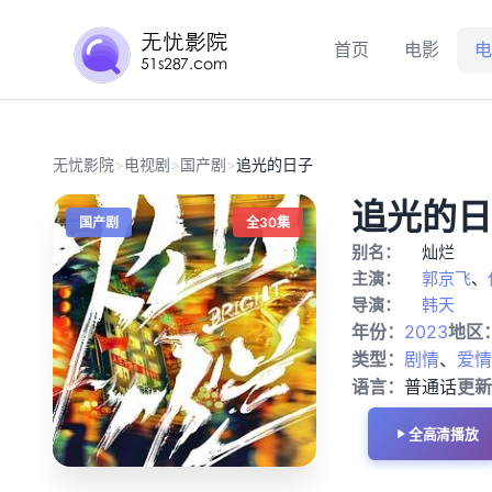
首页
电影
电
无忧影院
>
电视剧
>
国产剧
>
追光的日子
追光的日
国产剧
全30集
别名：
灿烂
主演：
郭京飞
、
导演：
韩天
年份：
2023
地区
类型：
剧情
、
爱情
语言：
普通话
更新
全高清播放