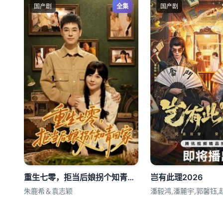
国产剧
全集
国产剧
重生七零，拒当后娘拐个知青回家
岂有此理2026
朱鹿希＆袁志颖
潘毅鸿,潘麓宇,郭馨钰,