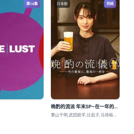
第14集
日本剧
完结
晚酌的流派 年末SP~在一年的最后，来一杯最棒的吧~
栗山千明,武田航平,辻凪子,马场裕之,お