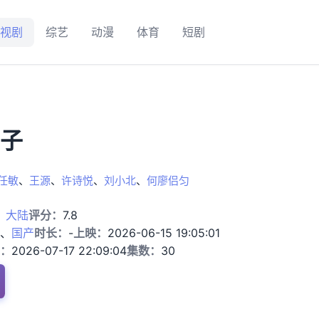
视剧
综艺
动漫
体育
短剧
子
任敏
、
王源
、
许诗悦
、
刘小北
、
何廖侣匀
：
大陆
评分：
7.8
、
国产
时长：
-
上映：
2026-06-15 19:05:01
：
2026-07-17 22:09:04
集数：
30