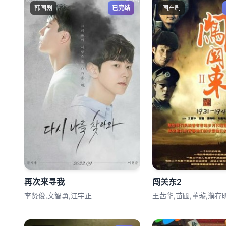
韩国剧
已完结
国产剧
再次来寻我
闯关东2
李贤俊,文智勇,江宇正
王茜华,苗圃,董璇,濮存