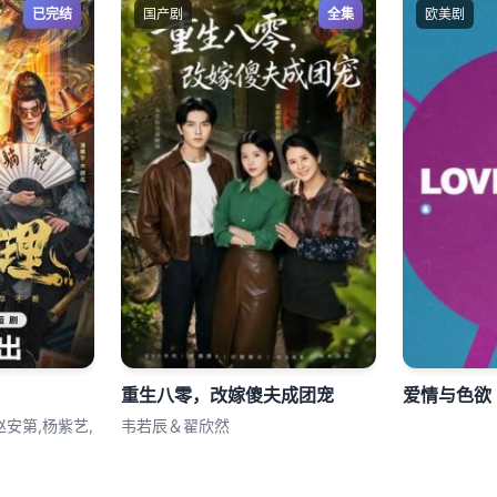
已完结
国产剧
全集
欧美剧
重生八零，改嫁傻夫成团宠
爱情与色欲
赵安第,杨紫艺,
韦若辰＆翟欣然