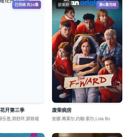
已完结 共24集
欧美剧
第6集完结
暖花开第三季
废柴病房
穆乐恩,郑舒环,郭铁城
安娜·弗莱尔,约翰·索尔,Lola Bo