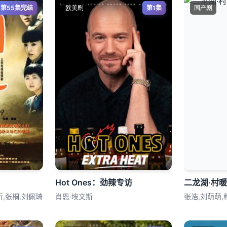
第55集完结
欧美剧
第1集
国产剧
Hot Ones：劲辣专访
二龙湖·村
昕,张桐,刘佩琦
肖恩·埃文斯
张浩,刘萌萌,