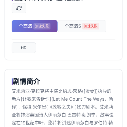
全高清
全高清5
测速失败
测速失败
HD
剧情简介
艾米莉亚·克拉克将主演比约恩·荣格([贤妻])执导的
新片[让我来告诉你](Let Me Count The Ways，暂
译)，保拉·米尔恩(《政客之夫》)操刀剧本。艾米莉
亚将饰演英国诗人伊丽莎白·巴雷特·勃朗宁，故事设
定在19世纪中叶，影片将讲述伊丽莎白与罗伯特·勃