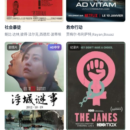
社会暴徒
救命行动
鲍比·达林,彼得·法尔克,西德尼·波蒂埃
贾梅尔·布利萨特,Rayan,Bouaz
剧情片
HD中字
纪录片