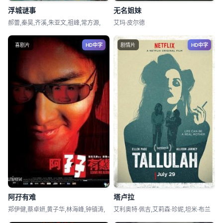
浮城谜事
无名姐妹
郝蕾,秦昊,齐溪,朱亚文,祖峰,常方源,
艾玛·皮尔德
喜剧片
HD中字
剧情片
HD中字
阿孖有难
塔卢拉
郑伊健,蔡卓妍,黄子华,林海峰,钟镇涛,
艾利奥特·佩吉,艾莉森·珍妮,坦米·布兰