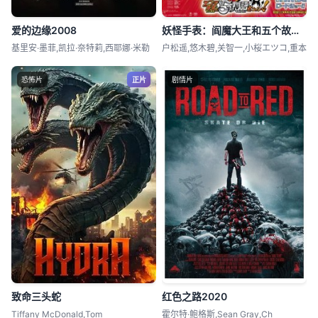
爱的边缘2008
妖怪手表：阎魔大王和五个故事喵
基里安·墨菲,凯拉·奈特莉,西耶娜·米勒
户松遥,悠木碧,关智一,小桜エツコ,重本
恐怖片
正片
剧情片
致命三头蛇
红色之路2020
Tiffany McDonald,Tom
霍尔特·鲍格斯,Sean Gray,Ch