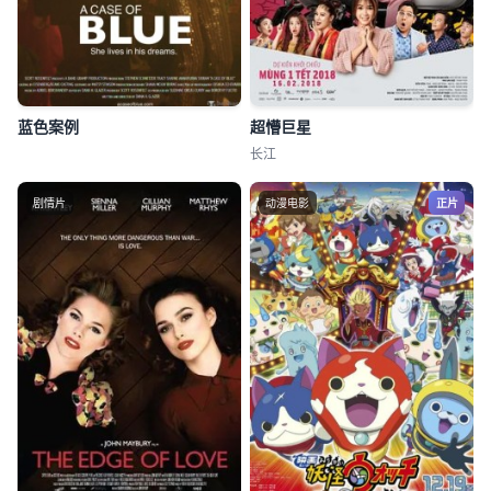
蓝色案例
超懵巨星
长江
剧情片
动漫电影
正片