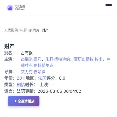
无忧影院
>
电影
>
剧情片
>
财产
HD
剧
财产
中
情
别名：
占有欲
字
片
主演：
杰瑞米·雷乃
、
朱莉·德帕迪约
、
亚历山德拉·拉米
、
卢
德维克·伯特希尔克
导演：
艾力克·吉哈多
年份：
2011
地区：
法国
评分：
0.0
类型：
剧情
时长：
-
上映：
-
语言：
法语
更新：
2026-03-06 06:04:02
全高清播放