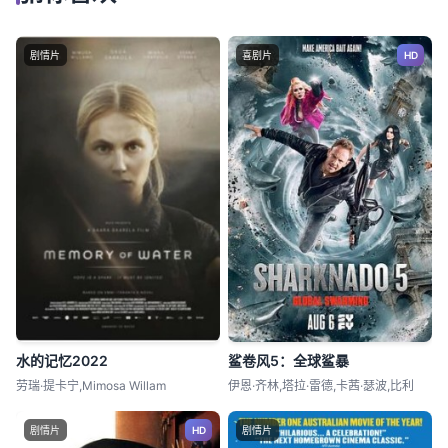
剧情片
喜剧片
HD
水的记忆2022
鲨卷风5：全球鲨暴
劳瑞·提卡宁,Mimosa Willam
伊恩·齐林,塔拉·雷德,卡茜·瑟波,比利
剧情片
HD
剧情片