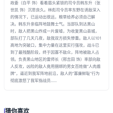
政委（白平 饰）看着眉头紧锁的司令员韩东升（张
世凯 饰）沉思良久。林彪司令员率东野在诱敌深入
的情况下，已运动出很远，粮草给养必须自己解
决。韩东升亲临阵地鼓舞士气。当部队到达黑山
时，敌人把黑山炸成一片废墟，为收复黑山县城，
部队打了几天几夜，敌我双方损失惨重。敌人以101
高地为突破口，集中力量在这里实行强攻，战斗已
到了最残酷阶段，终于因寡不敌众，阵地被敌人占
领。负责黑山地区的雷师长（邢吉田 饰）率部向敌
人反攻，凶险的敌人竟用捆绑的男女百姓做“人肉盾
牌”，逼近到我军阵地前沿，敌人的“寡廉鲜耻”行为
彻底激怒了我军指战员......
猜你喜欢