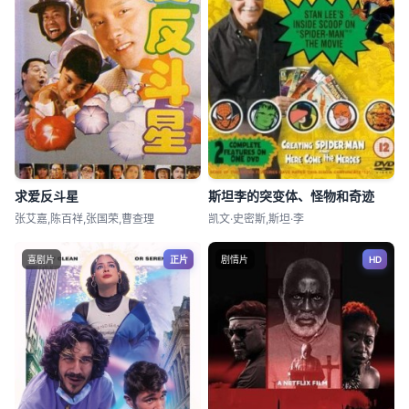
求爱反斗星
斯坦李的突变体、怪物和奇迹
张艾嘉,陈百祥,张国荣,曹查理
凯文·史密斯,斯坦·李
喜剧片
正片
剧情片
HD