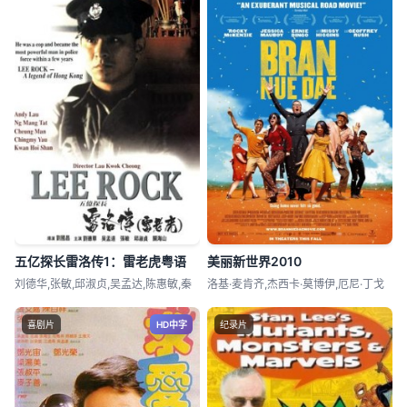
五亿探长雷洛传1：雷老虎粤语
美丽新世界2010
刘德华,张敏,邱淑贞,吴孟达,陈惠敏,秦
洛基·麦肯齐,杰西卡·莫博伊,厄尼·丁戈
喜剧片
HD中字
纪录片