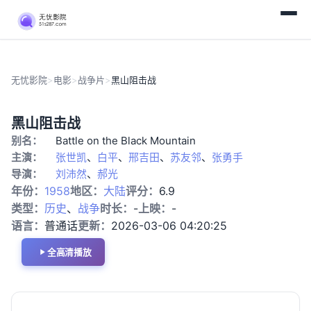
无忧影院
>
电影
>
战争片
>
黑山阻击战
已
战
黑山阻击战
完
争
别名：
Battle on the Black Mountain
结
片
主演：
张世凯
、
白平
、
邢吉田
、
苏友邻
、
张勇手
导演：
刘沛然
、
郝光
年份：
1958
地区：
大陆
评分：
6.9
类型：
历史
、
战争
时长：
-
上映：
-
语言：
普通话
更新：
2026-03-06 04:20:25
全高清播放