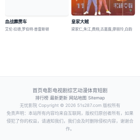
血战霹雳车
皇家大贼
艾伦·拉德,罗伯特·普雷斯顿
梁家仁,朱江,费翔,古嘉露,廖丽玲,白韵
首页
电影
电视剧
综艺
动漫
体育
短剧
排行榜
|
最新更新
|
网站地图
|
Sitemap
无忧影院
Copyright © 2026
51s287.com
版权所有
免责声明：本站所有内容均来自互联网，版权归原创者所有，如果
侵犯了你的权益，请通知我们，我们会及时删除侵权内容，谢谢合
作。