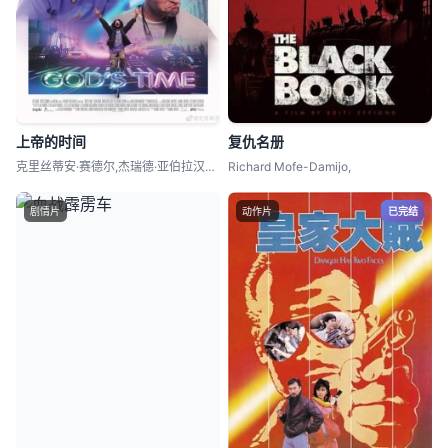
上帝的时间
复仇名册
克里丝蒂安·赛德尔,杰瑞德·亚伯拉汉姆森
Richard Mofe-Damijo,
剧情片
动作片
已完结