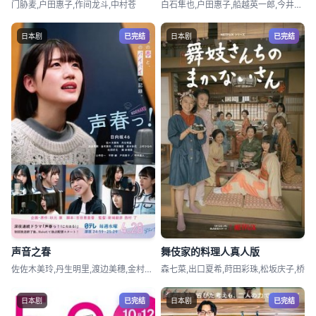
门胁麦,户田惠子,作间龙斗,中村苍
白石隼也,户田惠子,船越英一郎,今井悠贵
日本剧
已完结
日本剧
已完结
声音之春
舞伎家的料理人真人版
佐佐木美玲,丹生明里,渡边美穗,金村美玖
森七菜,出口夏希,莳田彩珠,松坂庆子,桥
日本剧
已完结
日本剧
已完结