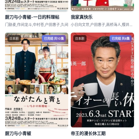
厨刀与小青椒-一日的料理帖
我家真快乐
门胁麦,作间龙斗,中村苍,户田惠子,久间
小日向文世,户田惠子,高桥海人,樱井由纪
日本剧
已完结 共10集
日本剧
已完结 共8集
厨刀与小青椒
帝王的漫长休工期