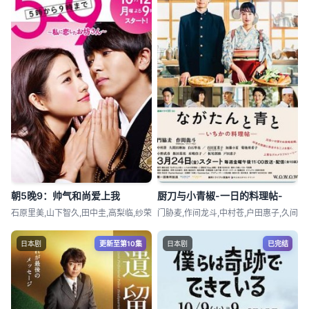
朝5晚9：帅气和尚爱上我
厨刀与小青椒-一日的料理帖-
石原里美,山下智久,田中圭,高梨临,纱荣
门胁麦,作间龙斗,中村苍,户田惠子,久间
日本剧
更新至第10集
日本剧
已完结