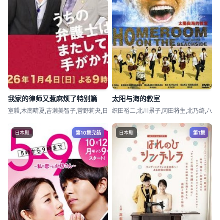
我家的律师又惹麻烦了特别篇
太阳与海的教室
室毅,木南晴夏,吉濑美智子,菅野莉央,日
织田裕二,北川景子,冈田将生,北乃绮,八
日本剧
第10集完结
日本剧
第1集