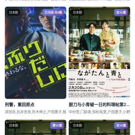
日本剧
已完结 共9集
日本剧
全10集
刑警，重回原点
厨刀与小青椒一日的料理帖第2季
滨田岳,石井杏奈,铃木伸之,户田惠子,板
中村苍,门胁麦,恒松祐里,户田惠子,小野
日本剧
第10集
日本剧
全10集