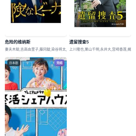
危险的维纳斯
遗留搜查5
妻夫木聪,吉高由里子,藤冈靛,染谷将太,
上川隆也,栗山千明,永井大,宫﨑香莲,梶
日本剧
完结