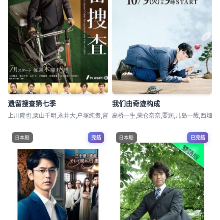
遗留搜查第七季
我们由奇迹构成
上川隆也,栗山千明,永井大,户塚纯贵,宫
高桥一生,荣仓奈奈,要润,儿岛一哉,西畑
日本剧
完结
日本剧
已完结