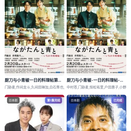
厨刀与小青椒一日的料理帖第二季
厨刀与小青椒-一日的料理帖-第二季
门胁麦,作间龙斗,久间田琳加,白石隼也,
中村苍,门胁麦,恒松祐里,户田惠子,小野
日本剧
第1集完结
日本剧
已完结