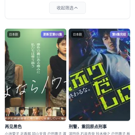
收起筛选
日本剧
更新至第05集
日本剧
第9集完结
再见黑色
刑警，重回原点刑事
小池荣子,北香那,冈山天音,户田惠子,渡
滨田岳,石井杏奈,铃木伸之,户田惠子,板