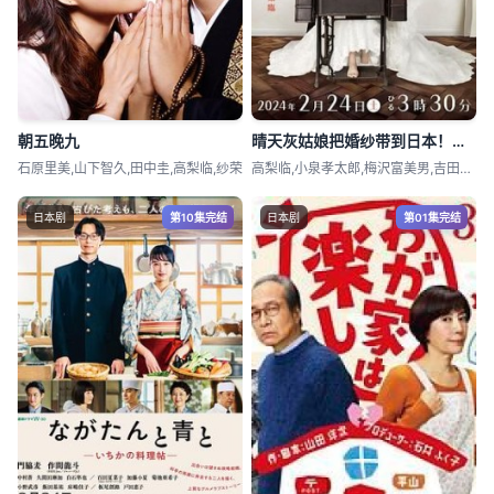
朝五晚九
晴天灰姑娘把婚纱带到日本！一位女性的挑战
石原里美,山下智久,田中圭,高梨临,纱荣
高梨临,小泉孝太郎,梅沢富美男,吉田美月
日本剧
第10集完结
日本剧
第01集完结