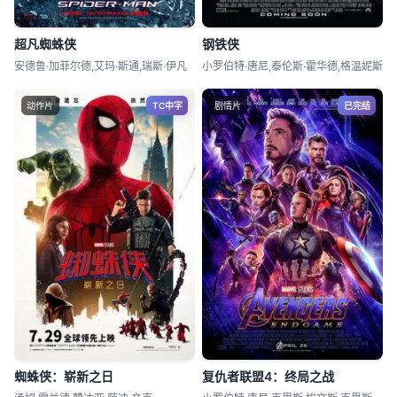
超凡蜘蛛侠
钢铁侠
安德鲁·加菲尔德,艾玛·斯通,瑞斯·伊凡
小罗伯特·唐尼,泰伦斯·霍华德,格温妮斯
动作片
TC中字
剧情片
已完结
蜘蛛侠：崭新之日
复仇者联盟4：终局之战