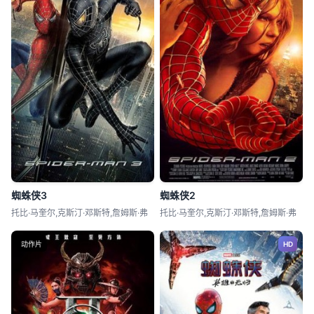
蜘蛛侠3
蜘蛛侠2
托比·马奎尔,克斯汀·邓斯特,詹姆斯·弗
托比·马奎尔,克斯汀·邓斯特,詹姆斯·弗
动作片
HD