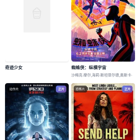
奇迹少女
蜘蛛侠：纵横宇宙
沙梅克·摩尔,海莉·斯坦菲尔德,奥斯卡·
动作片
正片
恐怖片
正片