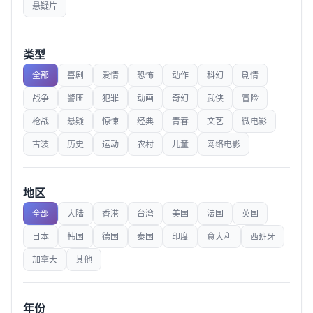
悬疑片
类型
全部
喜剧
爱情
恐怖
动作
科幻
剧情
战争
警匪
犯罪
动画
奇幻
武侠
冒险
枪战
悬疑
惊悚
经典
青春
文艺
微电影
古装
历史
运动
农村
儿童
网络电影
地区
全部
大陆
香港
台湾
美国
法国
英国
日本
韩国
德国
泰国
印度
意大利
西班牙
加拿大
其他
年份