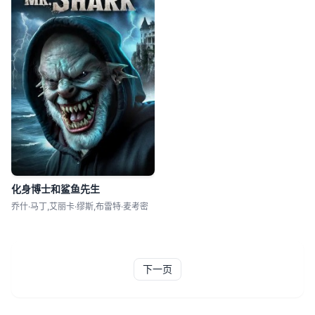
化身博士和鲨鱼先生
乔什·马丁,艾丽卡·缪斯,布雷特·麦考密
下一页