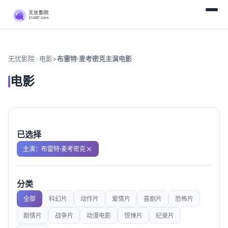
无忧影院
>
电影
>
布雷特·麦考密克主演电影
电影
已选择
主演：布雷特·麦考密克
分类
全部
科幻片
动作片
爱情片
喜剧片
恐怖片
剧情片
战争片
动漫电影
惊悚片
纪录片