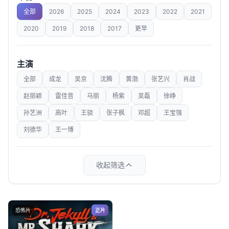
全部
2026
2025
2024
2023
2022
2021
2020
2019
2018
2017
更早
主演
全部
成龙
吴京
沈腾
黄渤
张艺兴
肖战
赵丽颖
雷佳音
马丽
杨紫
吴磊
徐峥
孙艺洲
高叶
王骁
张子枫
邓超
王宝强
刘德华
王一博
收起筛选
恐怖片
正片