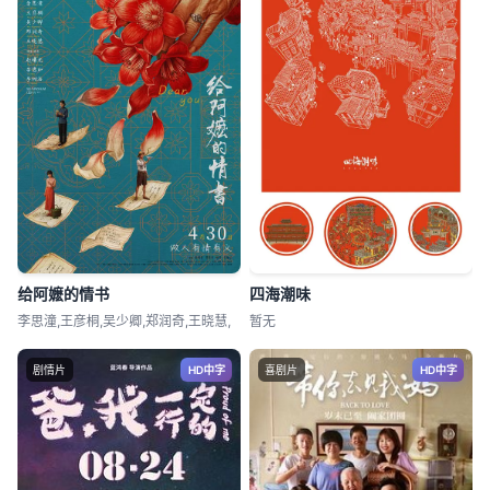
给阿嬷的情书
四海潮味
李思潼,王彦桐,吴少卿,郑润奇,王晓慧,
暂无
剧情片
HD中字
喜剧片
HD中字