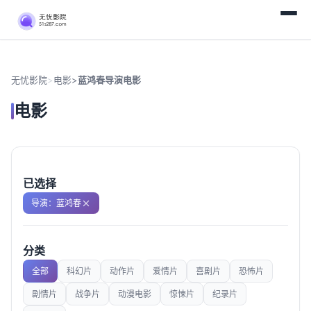
无忧影院
>
电影
>
蓝鸿春导演电影
电影
已选择
导演：蓝鸿春
分类
全部
科幻片
动作片
爱情片
喜剧片
恐怖片
剧情片
战争片
动漫电影
惊悚片
纪录片