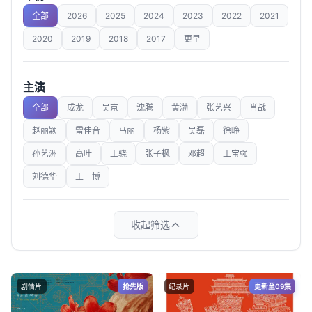
全部
2026
2025
2024
2023
2022
2021
2020
2019
2018
2017
更早
主演
全部
成龙
吴京
沈腾
黄渤
张艺兴
肖战
赵丽颖
雷佳音
马丽
杨紫
吴磊
徐峥
孙艺洲
高叶
王骁
张子枫
邓超
王宝强
刘德华
王一博
收起筛选
剧情片
抢先版
纪录片
更新至09集