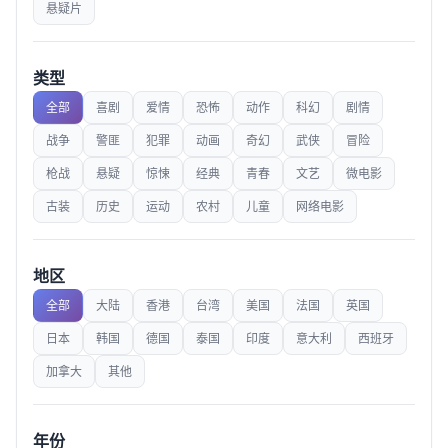
悬疑片
类型
全部
喜剧
爱情
恐怖
动作
科幻
剧情
战争
警匪
犯罪
动画
奇幻
武侠
冒险
枪战
悬疑
惊悚
经典
青春
文艺
微电影
古装
历史
运动
农村
儿童
网络电影
地区
全部
大陆
香港
台湾
美国
法国
英国
日本
韩国
德国
泰国
印度
意大利
西班牙
加拿大
其他
年份