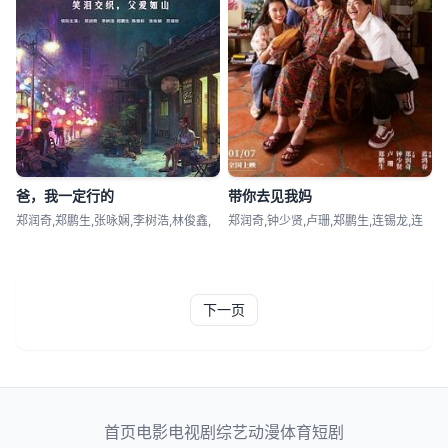
爸，我一定行的
带你去见我妈
郑润奇,郑鹏生,张咏娴,李树浩,林俊鑫,
郑润奇,钟少贤,卢珊,郑鹏生,连锡龙,连
下一页
首页
电影
电视剧
综艺
动漫
体育
短剧