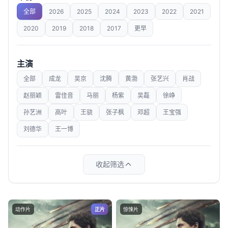
全部
2026
2025
2024
2023
2022
2021
2020
2019
2018
2017
更早
主演
全部
成龙
吴京
沈腾
黄渤
张艺兴
肖战
赵丽颖
雷佳音
马丽
杨紫
吴磊
徐峥
孙艺洲
高叶
王骁
张子枫
邓超
王宝强
刘德华
王一博
收起筛选
动作片
正片
惊悚片