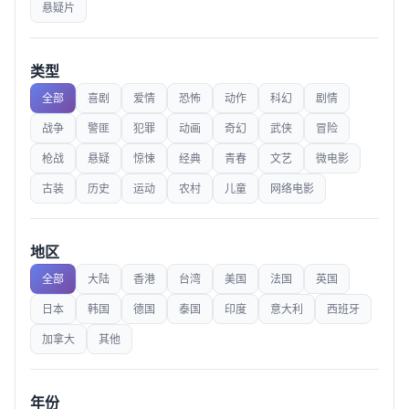
悬疑片
类型
全部
喜剧
爱情
恐怖
动作
科幻
剧情
战争
警匪
犯罪
动画
奇幻
武侠
冒险
枪战
悬疑
惊悚
经典
青春
文艺
微电影
古装
历史
运动
农村
儿童
网络电影
地区
全部
大陆
香港
台湾
美国
法国
英国
日本
韩国
德国
泰国
印度
意大利
西班牙
加拿大
其他
年份