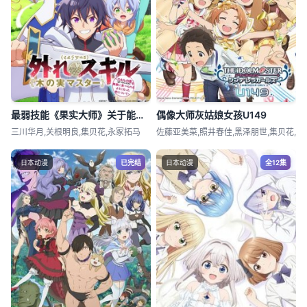
最弱技能《果实大师》关于能无限食用技能果实(吃了就会死)这件事
偶像大师灰姑娘女孩U149
三川华月,关根明良,集贝花,永冢拓马
佐藤亚美菜,照井春佳,黑泽朋世,集贝花,
日本动漫
已完结
日本动漫
全12集