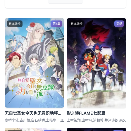
日本动漫
第6集
日本动漫
完结
无自觉圣女今天也无意识地释放力量
影之诗FLAME七影篇
高桥李依,古川慎,白石晴香,土岐隼一,田
上村祐翔,山村响,浦和希,井泽诗织,森久