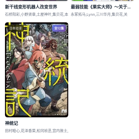
新干线变形机器人改变世界
最弱技能《果实大师》～关于能无限食用技能果实(吃了就会死)这件事～
石桥阳彩,小野贤章,土屋神叶,集贝花,本
永冢拓马,Lynn,三川华月,集贝花,关
日本动漫
全12集
神统记
田村睦心,花泽香菜,松冈祯丞,宫内敦士,