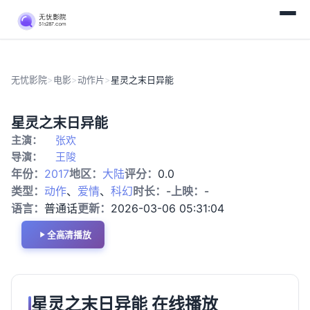
无忧影院
>
电影
>
动作片
>
星灵之末日异能
HD
动
星灵之末日异能
中
作
主演：
张欢
字
片
导演：
王陖
年份：
2017
地区：
大陆
评分：
0.0
类型：
动作
、
爱情
、
科幻
时长：
-
上映：
-
语言：
普通话
更新：
2026-03-06 05:31:04
全高清播放
星灵之末日异能 在线播放