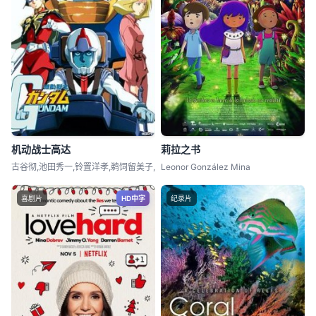
机动战士高达
莉拉之书
古谷彻,池田秀一,铃置洋孝,鹈饲留美子,
Leonor González Mina
喜剧片
HD中字
纪录片