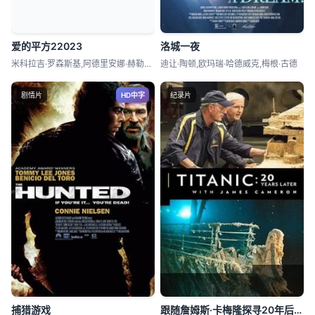
爱的平方22023
洛城一夜
米科拉吉·罗森斯基,阿德里安娜·赫勒比茨
迪让·陶顿,欧玛瑞·哈德威克,梅根·古德
剧情片
HD中字
纪录片
捕猎游戏
跟随詹姆斯·卡梅隆探寻20年后的泰坦尼克号