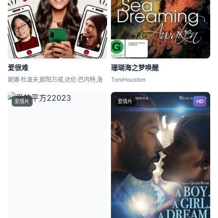
爱很难
珊瑚海之梦唤醒
妮娜·杜波夫,欧阳万成,达伦·巴内特,洛
ToniHouston
爱情片
爱情片
HD