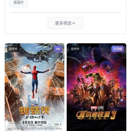
悬疑片
更多筛选
动作片
HD
动作片
已完结