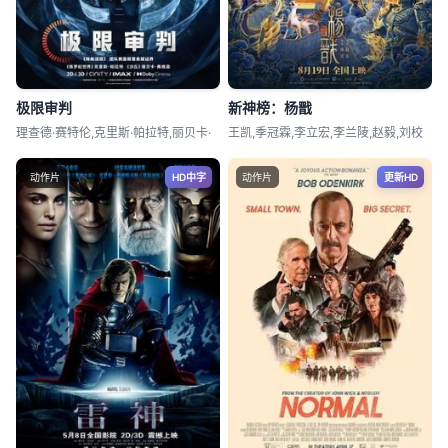
极限审判
新神榜：杨戬
理查德·赛特伦,克里斯·帕拉特,丽贝卡·
王凯,季冠霖,李立宏,李兰陵,赵毅,刘校
动作片
HD中字
动作片
更新HD