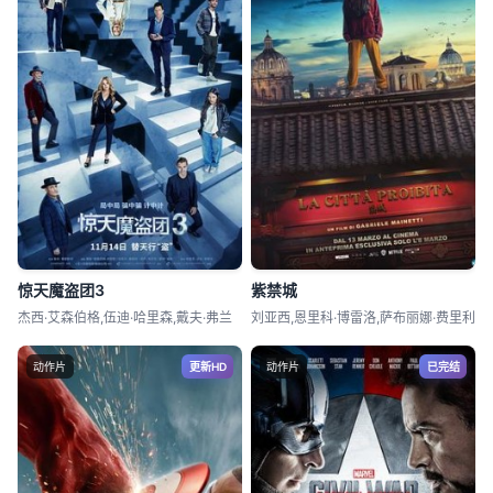
惊天魔盗团3
紫禁城
杰西·艾森伯格,伍迪·哈里森,戴夫·弗兰
刘亚西,恩里科·博雷洛,萨布丽娜·费里利
动作片
更新HD
动作片
已完结