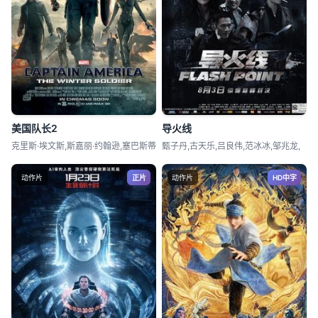
美国队长2
导火线
克里斯·埃文斯,斯嘉丽·约翰逊,塞巴斯蒂
甄子丹,古天乐,吕良伟,范冰冰,邹兆龙,
动作片
正片
动作片
HD中字